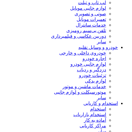
لپ تاپ و تبلت
لوازم جانبی موبایل
صوتی و تصویری
تعمیرات موبایل
خدمات سانترال
تلفن بی‌سیم رومیزی
دوربین عکاسی و فیلمبرداری
سایر
خودرو و وسایل نقلیه
خودروی داخلی و خارجی
اجاره خودرو
لوازم جانبی خودرو
دزدگیر و ردیاب
تزئینات خودرو
لوازم یدکی
خدمات ماشین و موتور
موتورسیکلت و لوازم جانبی
سایر
استخدام و کاریابی
استخدام
استخدام بازاریاب
آماده به کار
مراکز کاریابی
سایر