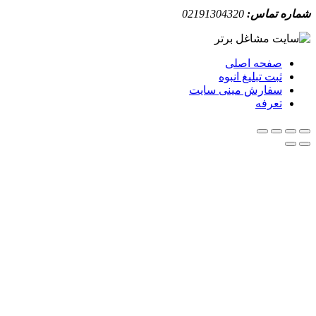
ه تماس:
02191304320
صفحه اصلی
ثبت تبلیغ انبوه
سفارش مینی سایت
تعرفه