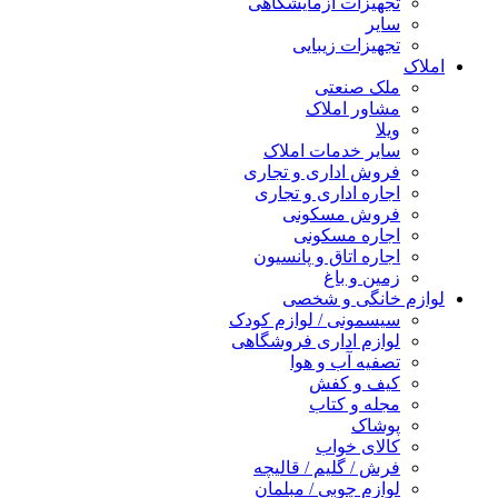
تجهیزات آزمایشگاهی
سایر
تجهیزات زیبایی
املاک
ملک صنعتی
مشاور املاک
ویلا
سایر خدمات املاک
فروش اداری و تجاری
اجاره اداری و تجاری
فروش مسکونی
اجاره مسکونی
اجاره اتاق و پانسیون
زمین و باغ
لوازم خانگی و شخصی
سیسمونی / لوازم کودک
لوازم اداری فروشگاهی
تصفیه آب و هوا
کیف و کفش
مجله و کتاب
پوشاک
کالای خواب
فرش / گلیم / قالیچه
لوازم چوبی / مبلمان