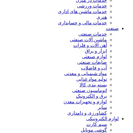
خدمات در منزل
خدمات ورزشی
خدمات ماشین های اداری
هنری
خدمات مالی و حسابداری
صنعت
خدمات صنعتی
ماشین آلات صنعتی
آهن آلات و فلزات
ابزار و یراق
لوازم صنعتی
ضایعات صنعتی
آب و فاضلاب
مواد شیمیایی و معدنی
تولید مواد غذایی
بسته بندی کالا
اتوماسیون صنعتی
برق و الکترونیک
لوازم و تجهیزات معدن
سایر
کشاورزی و دامداری
لوازم الکترونیکی
سیم کارت
گوشی موبایل