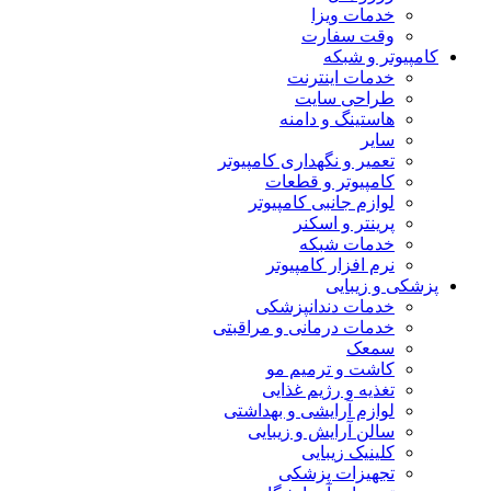
خدمات ویزا
وقت سفارت
کامپیوتر و شبکه
خدمات اینترنت
طراحی سایت
هاستینگ و دامنه
سایر
تعمیر و نگهداری کامپیوتر
کامپیوتر و قطعات
لوازم جانبی کامپیوتر
پرینتر و اسکنر
خدمات شبکه
نرم افزار کامپیوتر
پزشکی و زیبایی
خدمات دندانپزشکی
خدمات درمانی و مراقبتی
سمعک
کاشت و ترمیم مو
تغذیه و رژیم غذایی
لوازم آرایشی و بهداشتی
سالن آرایش و زیبایی
کلینیک زیبایی
تجهیزات پزشکی