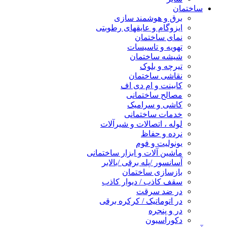
ساختمان
برق و هوشمند سازی
ایزوگام و عایقهای رطوبتی
نمای ساختمان
تهویه و تاسیسات
شیشه ساختمان
تیرچه و بلوک
نقاشی ساختمان
کابینت و ام دی اف
مصالح ساختمانی
کاشی و سرامیک
خدمات ساختمانی
لوله ، اتصالات و شیرآلات
نرده و حفاظ
یونولیت و فوم
ماشین آلات و ابزار ساختمانی
آسانسور /پله برقی /بالابر
بازسازی ساختمان
سقف کاذب / دیوار کاذب
در ضد سرقت
در اتوماتیک / کرکره برقی
در و پنجره
دکوراسیون