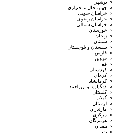
بوشهر
چهارمحال و بختیاری
خراسان جنوبی
خراسان رضوی
خراسان شمالی
خوزستان
زنجان
سمنان
سیستان و بلوچستان
فارس
قزوین
قم
کردستان
کرمان
کرمانشاه
کهگیلویه و بویراحمد
گلستان
گیلان
لرستان
مازندران
مرکزی
هرمزگان
همدان
یزد