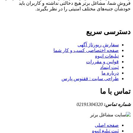
ِ شما، مشاغل برتر هیچ دخالتی نداشته و کاربران باید
ان جنبه‌های مختلف امنیتی را در نظر بگیرند.
ترسی سریع
سفارش رپورتاژ آگهی
صفحه اختصاصی کسب و کار شما
تبلیغات انبوه
قوانین و مقررات
ثبت اینماد
درباره ما
طراحی سایت : ققنوس پارس
س با ما
ه تماس:
02191304320
صفحه اصلی
ثبت تبلیغ انبوه