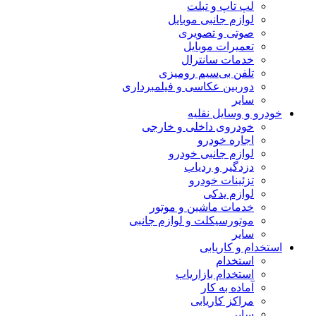
لپ تاپ و تبلت
لوازم جانبی موبایل
صوتی و تصویری
تعمیرات موبایل
خدمات سانترال
تلفن بی‌سیم رومیزی
دوربین عکاسی و فیلمبرداری
سایر
خودرو و وسایل نقلیه
خودروی داخلی و خارجی
اجاره خودرو
لوازم جانبی خودرو
دزدگیر و ردیاب
تزئینات خودرو
لوازم یدکی
خدمات ماشین و موتور
موتورسیکلت و لوازم جانبی
سایر
استخدام و کاریابی
استخدام
استخدام بازاریاب
آماده به کار
مراکز کاریابی
سایر