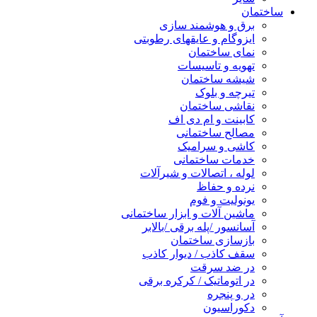
ساختمان
برق و هوشمند سازی
ایزوگام و عایقهای رطوبتی
نمای ساختمان
تهویه و تاسیسات
شیشه ساختمان
تیرچه و بلوک
نقاشی ساختمان
کابینت و ام دی اف
مصالح ساختمانی
کاشی و سرامیک
خدمات ساختمانی
لوله ، اتصالات و شیرآلات
نرده و حفاظ
یونولیت و فوم
ماشین آلات و ابزار ساختمانی
آسانسور /پله برقی /بالابر
بازسازی ساختمان
سقف کاذب / دیوار کاذب
در ضد سرقت
در اتوماتیک / کرکره برقی
در و پنجره
دکوراسیون