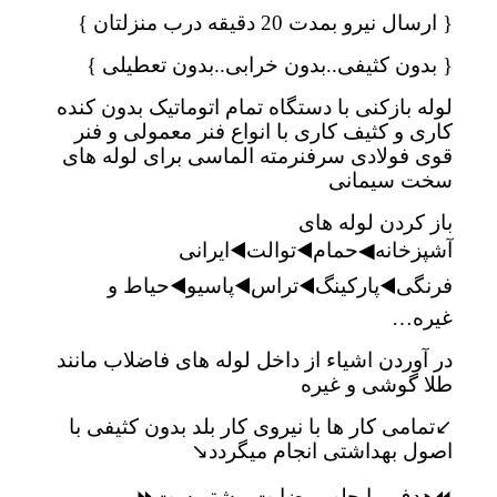
{ ارسال نیرو بمدت 20 دقیقه درب منزلتان }
{ بدون کثیفی..بدون خرابی..بدون تعطیلی }
لوله بازکنی با دستگاه تمام اتوماتیک بدون کنده
کاری و کثیف کاری با انواع فنر معمولی و فنر
قوی فولادی سرفنرمته الماسی برای لوله های
سخت سیمانی
باز کردن لوله های
آشپزخانه◀حمام️◀️توالت◀️ایرانی
فرنگی◀️پارکینگ◀️تراس◀️پاسیو◀️حیاط و
غیره…
در آوردن اشیاء از داخل لوله های فاضلاب مانند
طلا گوشی و غیره
↙️تمامی کار ها با نیروی کار بلد بدون کثیفی با
اصول بهداشتی انجام میگردد↘️
⏪هدف ما جلب رضایت مشتریست⏩