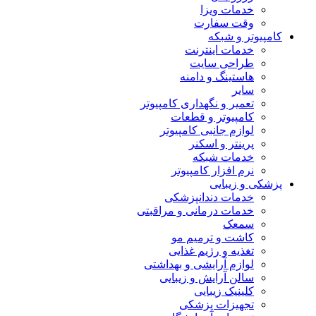
خدمات ویزا
وقت سفارت
کامپیوتر و شبکه
خدمات اینترنت
طراحی سایت
هاستینگ و دامنه
سایر
تعمیر و نگهداری کامپیوتر
کامپیوتر و قطعات
لوازم جانبی کامپیوتر
پرینتر و اسکنر
خدمات شبکه
نرم افزار کامپیوتر
پزشکی و زیبایی
خدمات دندانپزشکی
خدمات درمانی و مراقبتی
سمعک
کاشت و ترمیم مو
تغذیه و رژیم غذایی
لوازم آرایشی و بهداشتی
سالن آرایش و زیبایی
کلینیک زیبایی
تجهیزات پزشکی