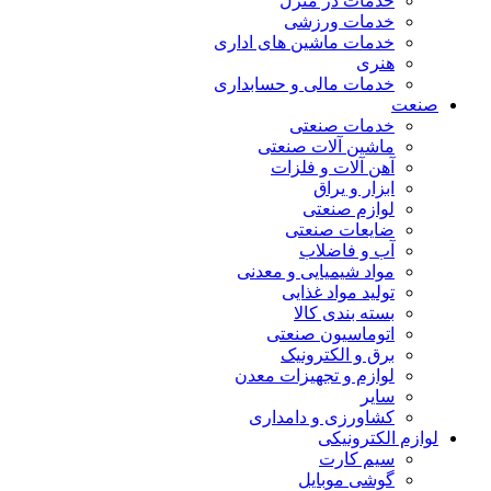
خدمات در منزل
خدمات ورزشی
خدمات ماشین های اداری
هنری
خدمات مالی و حسابداری
صنعت
خدمات صنعتی
ماشین آلات صنعتی
آهن آلات و فلزات
ابزار و یراق
لوازم صنعتی
ضایعات صنعتی
آب و فاضلاب
مواد شیمیایی و معدنی
تولید مواد غذایی
بسته بندی کالا
اتوماسیون صنعتی
برق و الکترونیک
لوازم و تجهیزات معدن
سایر
کشاورزی و دامداری
لوازم الکترونیکی
سیم کارت
گوشی موبایل