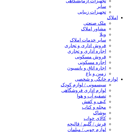
تجهیزات آزمایشگاهی
سایر
تجهیزات زیبایی
املاک
ملک صنعتی
مشاور املاک
ویلا
سایر خدمات املاک
فروش اداری و تجاری
اجاره اداری و تجاری
فروش مسکونی
اجاره مسکونی
اجاره اتاق و پانسیون
زمین و باغ
لوازم خانگی و شخصی
سیسمونی / لوازم کودک
لوازم اداری فروشگاهی
تصفیه آب و هوا
کیف و کفش
مجله و کتاب
پوشاک
کالای خواب
فرش / گلیم / قالیچه
لوازم چوبی / مبلمان