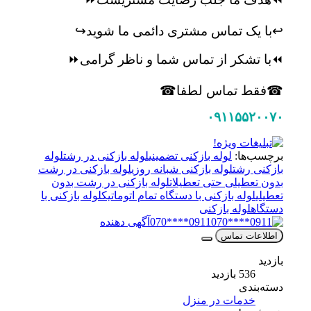
↩️با یک تماس مشتری دائمی ما شوید↪️
⏪با تشکر از تماس شما و ناظر گرامی⏩
☎فقط تماس لطفا☎
۰۹۱۱۵۵۲۰۰۷۰
برچسب‌ها:
لوله بازکنی تضمینی
لوله بازکنی در رشت
لوله
بازکنی رشت
لوله بازکنی شبانه روزی
لوله بازکنی در رشت
بدون تعطیلی حتی تعطیلات
لوله بازکنی در رشت بدون
تعطیلی
لوله بازکنی با دستگاه تمام اتوماتیک
لوله بازکنی با
دستگاه
لوله بازکنی
0911****070
آگهی دهنده
اطلاعات تماس
بازدید
536 بازدید
دسته‌بندی
خدمات در منزل