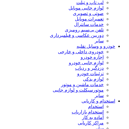
لپ تاپ و تبلت
لوازم جانبی موبایل
صوتی و تصویری
تعمیرات موبایل
خدمات سانترال
تلفن بی‌سیم رومیزی
دوربین عکاسی و فیلمبرداری
سایر
خودرو و وسایل نقلیه
خودروی داخلی و خارجی
اجاره خودرو
لوازم جانبی خودرو
دزدگیر و ردیاب
تزئینات خودرو
لوازم یدکی
خدمات ماشین و موتور
موتورسیکلت و لوازم جانبی
سایر
استخدام و کاریابی
استخدام
استخدام بازاریاب
آماده به کار
مراکز کاریابی
سایر