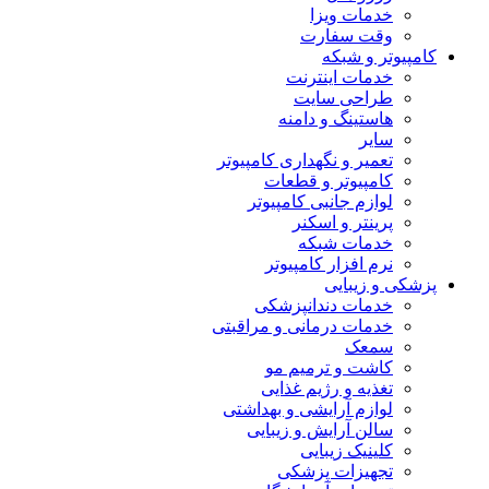
خدمات ویزا
وقت سفارت
کامپیوتر و شبکه
خدمات اینترنت
طراحی سایت
هاستینگ و دامنه
سایر
تعمیر و نگهداری کامپیوتر
کامپیوتر و قطعات
لوازم جانبی کامپیوتر
پرینتر و اسکنر
خدمات شبکه
نرم افزار کامپیوتر
پزشکی و زیبایی
خدمات دندانپزشکی
خدمات درمانی و مراقبتی
سمعک
کاشت و ترمیم مو
تغذیه و رژیم غذایی
لوازم آرایشی و بهداشتی
سالن آرایش و زیبایی
کلینیک زیبایی
تجهیزات پزشکی