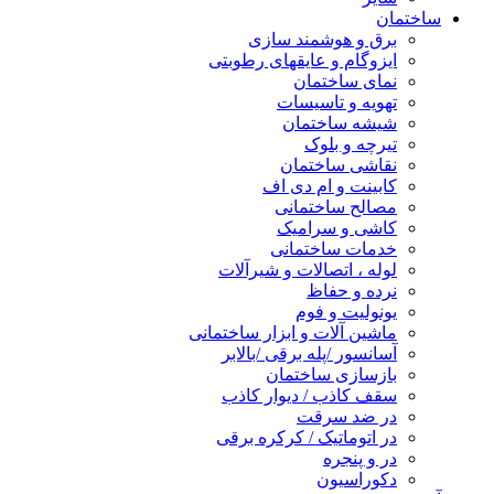
ساختمان
برق و هوشمند سازی
ایزوگام و عایقهای رطوبتی
نمای ساختمان
تهویه و تاسیسات
شیشه ساختمان
تیرچه و بلوک
نقاشی ساختمان
کابینت و ام دی اف
مصالح ساختمانی
کاشی و سرامیک
خدمات ساختمانی
لوله ، اتصالات و شیرآلات
نرده و حفاظ
یونولیت و فوم
ماشین آلات و ابزار ساختمانی
آسانسور /پله برقی /بالابر
بازسازی ساختمان
سقف کاذب / دیوار کاذب
در ضد سرقت
در اتوماتیک / کرکره برقی
در و پنجره
دکوراسیون