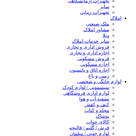
تجهیزات آزمایشگاهی
سایر
تجهیزات زیبایی
املاک
ملک صنعتی
مشاور املاک
ویلا
سایر خدمات املاک
فروش اداری و تجاری
اجاره اداری و تجاری
فروش مسکونی
اجاره مسکونی
اجاره اتاق و پانسیون
زمین و باغ
لوازم خانگی و شخصی
سیسمونی / لوازم کودک
لوازم اداری فروشگاهی
تصفیه آب و هوا
کیف و کفش
مجله و کتاب
پوشاک
کالای خواب
فرش / گلیم / قالیچه
لوازم چوبی / مبلمان