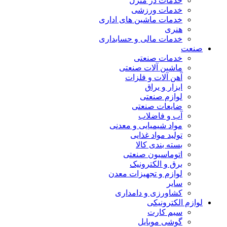
خدمات در منزل
خدمات ورزشی
خدمات ماشین های اداری
هنری
خدمات مالی و حسابداری
صنعت
خدمات صنعتی
ماشین آلات صنعتی
آهن آلات و فلزات
ابزار و یراق
لوازم صنعتی
ضایعات صنعتی
آب و فاضلاب
مواد شیمیایی و معدنی
تولید مواد غذایی
بسته بندی کالا
اتوماسیون صنعتی
برق و الکترونیک
لوازم و تجهیزات معدن
سایر
کشاورزی و دامداری
لوازم الکترونیکی
سیم کارت
گوشی موبایل