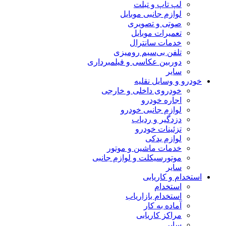
لپ تاپ و تبلت
لوازم جانبی موبایل
صوتی و تصویری
تعمیرات موبایل
خدمات سانترال
تلفن بی‌سیم رومیزی
دوربین عکاسی و فیلمبرداری
سایر
خودرو و وسایل نقلیه
خودروی داخلی و خارجی
اجاره خودرو
لوازم جانبی خودرو
دزدگیر و ردیاب
تزئینات خودرو
لوازم یدکی
خدمات ماشین و موتور
موتورسیکلت و لوازم جانبی
سایر
استخدام و کاریابی
استخدام
استخدام بازاریاب
آماده به کار
مراکز کاریابی
سایر