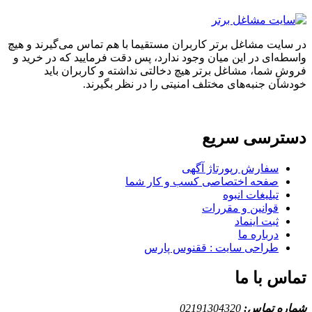
ایت مشاغل برتر کاربران مستقیما با هم تماس می‌گیرند و هیچ
ه‌ای در این میان وجود ندارد، پس دقت فرمایید که در خرید و
ِ شما، مشاغل برتر هیچ دخالتی نداشته و کاربران باید
ان جنبه‌های مختلف امنیتی را در نظر بگیرند.
ترسی سریع
سفارش رپورتاژ آگهی
صفحه اختصاصی کسب و کار شما
تبلیغات انبوه
قوانین و مقررات
ثبت اینماد
درباره ما
طراحی سایت : ققنوس پارس
س با ما
ه تماس:
02191304320