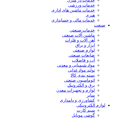
خدمات در منزل
خدمات ورزشی
خدمات ماشین های اداری
هنری
خدمات مالی و حسابداری
صنعت
خدمات صنعتی
ماشین آلات صنعتی
آهن آلات و فلزات
ابزار و یراق
لوازم صنعتی
ضایعات صنعتی
آب و فاضلاب
مواد شیمیایی و معدنی
تولید مواد غذایی
بسته بندی کالا
اتوماسیون صنعتی
برق و الکترونیک
لوازم و تجهیزات معدن
سایر
کشاورزی و دامداری
لوازم الکترونیکی
سیم کارت
گوشی موبایل