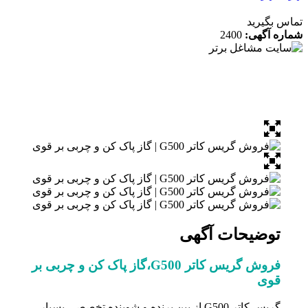
 بگیرید
ه آگهی:
2400
توضیحات آگهی
فروش گریس کاتر G500،گاز پاک کن و چربی بر
قوی
گریس کاتر G500 از بین برنده و شوینده تخصصی بسیار