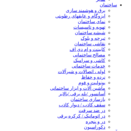
ساختمان
برق و هوشمند سازی
ایزوگام و عایقهای رطوبتی
نمای ساختمان
تهویه و تاسیسات
شیشه ساختمان
تیرچه و بلوک
نقاشی ساختمان
کابینت و ام دی اف
مصالح ساختمانی
کاشی و سرامیک
خدمات ساختمانی
لوله ، اتصالات و شیرآلات
نرده و حفاظ
یونولیت و فوم
ماشین آلات و ابزار ساختمانی
آسانسور /پله برقی /بالابر
بازسازی ساختمان
سقف کاذب / دیوار کاذب
در ضد سرقت
در اتوماتیک / کرکره برقی
در و پنجره
دکوراسیون