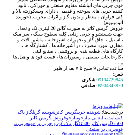
قوی چربی های انباشته مقاوم صنعتی و خوراکی ، نابود
کننده چربی های سوخته و قدیمی ، دارای ویسکوزیته بالا و
کف فراوان ، معطر و بدون گاز و اثرات مخرب. (خورنده
آلومینیوم)
فروش گریس کاتر به صورت گالن 20 لیتری تک و تعداد
جهت شستشو و چربی زدایی کلیه سطوح سنگ ، سرامیک
، استیل ، اجاق گاز و تجهیزات آشپزخانه ، ماشین آلات و
مخازن. مورد مصرف در آشپزخانه ها ، کشتارگاه ها ،
کارگاه های قطعه بندی و پروتئینی ، صنایع لبنی
،کارخانجات صنعتی ، رستوران ها ، فست فود ها و هتل ها
و …
ساعت تماس 9 صبح تا ۷ بعد از ظهر
تلفن:
09194729845
شکری
09904343870
صادقی
برچسب‌ها:
شوینده چربی
گریس کاتر
شوینده گریل
گاز پاک
کن
سایت تبلیغاتی نیازجو
نیازجو
فروش گریس کاتر
G500
گریس کاتر G500
گاز پاک کن و چربی بر قوی
چربی بر
قوی
چربی بر صنعتی
0919****845
آگهی دهنده