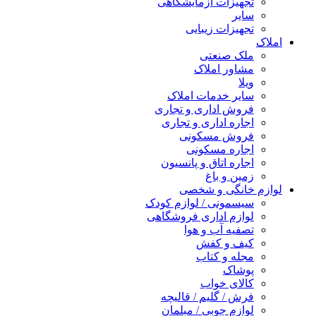
تجهیزات آزمایشگاهی
سایر
تجهیزات زیبایی
املاک
ملک صنعتی
مشاور املاک
ویلا
سایر خدمات املاک
فروش اداری و تجاری
اجاره اداری و تجاری
فروش مسکونی
اجاره مسکونی
اجاره اتاق و پانسیون
زمین و باغ
لوازم خانگی و شخصی
سیسمونی / لوازم کودک
لوازم اداری فروشگاهی
تصفیه آب و هوا
کیف و کفش
مجله و کتاب
پوشاک
کالای خواب
فرش / گلیم / قالیچه
لوازم چوبی / مبلمان