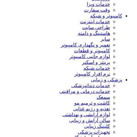
خدمات ویزا
وقت سفارت
کامپیوتر و شبکه
خدمات اینترنت
طراحی سایت
هاستینگ و دامنه
سایر
تعمیر و نگهداری کامپیوتر
کامپیوتر و قطعات
لوازم جانبی کامپیوتر
پرینتر و اسکنر
خدمات شبکه
نرم افزار کامپیوتر
پزشکی و زیبایی
خدمات دندانپزشکی
خدمات درمانی و مراقبتی
سمعک
کاشت و ترمیم مو
تغذیه و رژیم غذایی
لوازم آرایشی و بهداشتی
سالن آرایش و زیبایی
کلینیک زیبایی
تجهیزات پزشکی