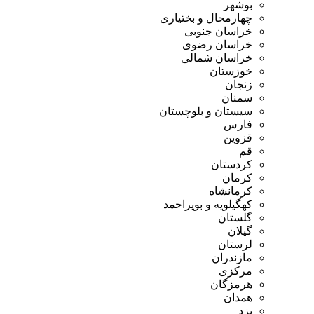
بوشهر
چهارمحال و بختیاری
خراسان جنوبی
خراسان رضوی
خراسان شمالی
خوزستان
زنجان
سمنان
سیستان و بلوچستان
فارس
قزوین
قم
کردستان
کرمان
کرمانشاه
کهگیلویه و بویراحمد
گلستان
گیلان
لرستان
مازندران
مرکزی
هرمزگان
همدان
یزد