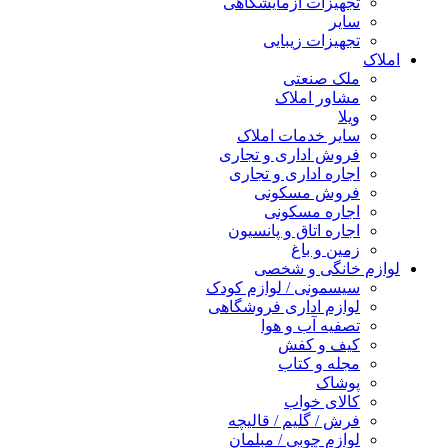
جهیزات آزمایشگاهی
ایر
جهیزات زیبایی
لک صنعتی
شاور املاک
یلا
ایر خدمات املاک
روش اداری و تجاری
جاره اداری و تجاری
روش مسکونی
جاره مسکونی
جاره اتاق و پانسیون
مین و باغ
خانگی و شخصی
یسمونی / لوازم کودک
وازم اداری فروشگاهی
صفیه آب و هوا
یف و کفش
جله و کتاب
وشاک
الای خواب
رش / گلیم / قالیچه
وازم چوبی / مبلمان