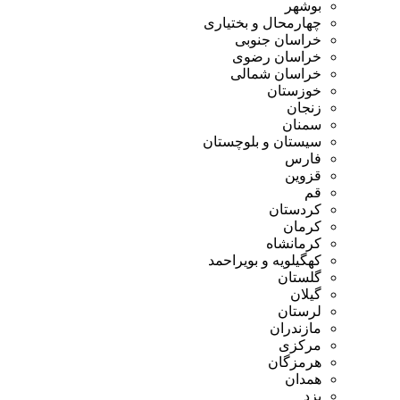
وشهر
هارمحال و بختیاری
راسان جنوبی
راسان رضوی
راسان شمالی
وزستان
نجان
منان
یستان و بلوچستان
ارس
زوین
م
ردستان
رمان
رمانشاه
هگیلویه و بویراحمد
لستان
یلان
رستان
ازندران
رکزی
رمزگان
مدان
زد