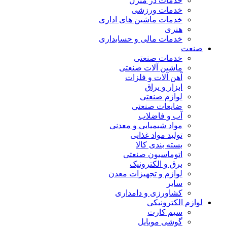
خدمات در منزل
خدمات ورزشی
خدمات ماشین های اداری
هنری
خدمات مالی و حسابداری
صنعت
خدمات صنعتی
ماشین آلات صنعتی
آهن آلات و فلزات
ابزار و یراق
لوازم صنعتی
ضایعات صنعتی
آب و فاضلاب
مواد شیمیایی و معدنی
تولید مواد غذایی
بسته بندی کالا
اتوماسیون صنعتی
برق و الکترونیک
لوازم و تجهیزات معدن
سایر
کشاورزی و دامداری
لوازم الکترونیکی
سیم کارت
گوشی موبایل