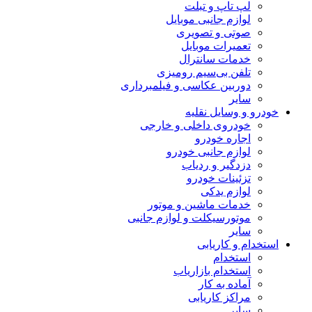
لپ تاپ و تبلت
لوازم جانبی موبایل
صوتی و تصویری
تعمیرات موبایل
خدمات سانترال
تلفن بی‌سیم رومیزی
دوربین عکاسی و فیلمبرداری
سایر
خودرو و وسایل نقلیه
خودروی داخلی و خارجی
اجاره خودرو
لوازم جانبی خودرو
دزدگیر و ردیاب
تزئینات خودرو
لوازم یدکی
خدمات ماشین و موتور
موتورسیکلت و لوازم جانبی
سایر
استخدام و کاریابی
استخدام
استخدام بازاریاب
آماده به کار
مراکز کاریابی
سایر