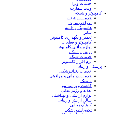
خدمات ویزا
وقت سفارت
کامپیوتر و شبکه
خدمات اینترنت
طراحی سایت
هاستینگ و دامنه
سایر
تعمیر و نگهداری کامپیوتر
کامپیوتر و قطعات
لوازم جانبی کامپیوتر
پرینتر و اسکنر
خدمات شبکه
نرم افزار کامپیوتر
پزشکی و زیبایی
خدمات دندانپزشکی
خدمات درمانی و مراقبتی
سمعک
کاشت و ترمیم مو
تغذیه و رژیم غذایی
لوازم آرایشی و بهداشتی
سالن آرایش و زیبایی
کلینیک زیبایی
تجهیزات پزشکی