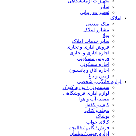
تجهیزات آزمایشگاهی
سایر
تجهیزات زیبایی
املاک
ملک صنعتی
مشاور املاک
ویلا
سایر خدمات املاک
فروش اداری و تجاری
اجاره اداری و تجاری
فروش مسکونی
اجاره مسکونی
اجاره اتاق و پانسیون
زمین و باغ
لوازم خانگی و شخصی
سیسمونی / لوازم کودک
لوازم اداری فروشگاهی
تصفیه آب و هوا
کیف و کفش
مجله و کتاب
پوشاک
کالای خواب
فرش / گلیم / قالیچه
لوازم چوبی / مبلمان