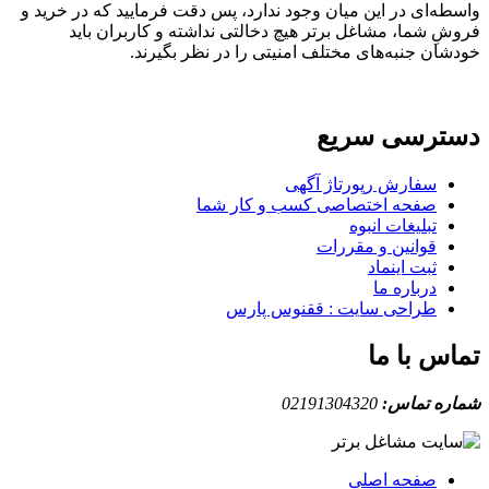
ه‌ای در این میان وجود ندارد، پس دقت فرمایید که در خرید و
ِ شما، مشاغل برتر هیچ دخالتی نداشته و کاربران باید
ان جنبه‌های مختلف امنیتی را در نظر بگیرند.
ترسی سریع
سفارش رپورتاژ آگهی
صفحه اختصاصی کسب و کار شما
تبلیغات انبوه
قوانین و مقررات
ثبت اینماد
درباره ما
طراحی سایت : ققنوس پارس
س با ما
ه تماس:
02191304320
صفحه اصلی