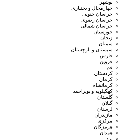
بوشهر
چهارمحال و بختیاری
خراسان جنوبی
خراسان رضوی
خراسان شمالی
خوزستان
زنجان
سمنان
سیستان و بلوچستان
فارس
قزوین
قم
کردستان
کرمان
کرمانشاه
کهگیلویه و بویراحمد
گلستان
گیلان
لرستان
مازندران
مرکزی
هرمزگان
همدان
یزد