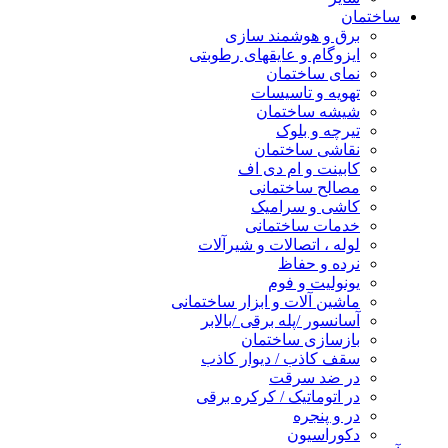
ساختمان
برق و هوشمند سازی
ایزوگام و عایقهای رطوبتی
نمای ساختمان
تهویه و تاسیسات
شیشه ساختمان
تیرچه و بلوک
نقاشی ساختمان
کابینت و ام دی اف
مصالح ساختمانی
کاشی و سرامیک
خدمات ساختمانی
لوله ، اتصالات و شیرآلات
نرده و حفاظ
یونولیت و فوم
ماشین آلات و ابزار ساختمانی
آسانسور /پله برقی /بالابر
بازسازی ساختمان
سقف کاذب / دیوار کاذب
در ضد سرقت
در اتوماتیک / کرکره برقی
در و پنجره
دکوراسیون