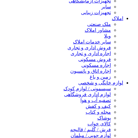
تجهیزات آزمایشگاهی
سایر
تجهیزات زیبایی
املاک
ملک صنعتی
مشاور املاک
ویلا
سایر خدمات املاک
فروش اداری و تجاری
اجاره اداری و تجاری
فروش مسکونی
اجاره مسکونی
اجاره اتاق و پانسیون
زمین و باغ
لوازم خانگی و شخصی
سیسمونی / لوازم کودک
لوازم اداری فروشگاهی
تصفیه آب و هوا
کیف و کفش
مجله و کتاب
پوشاک
کالای خواب
فرش / گلیم / قالیچه
لوازم چوبی / مبلمان