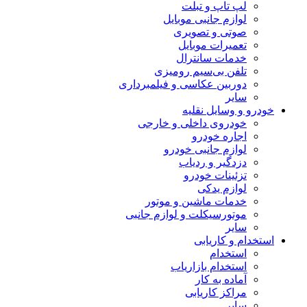
لپ تاپ و تبلت
لوازم جانبی موبایل
صوتی و تصویری
تعمیرات موبایل
خدمات سانترال
تلفن بی‌سیم رومیزی
دوربین عکاسی و فیلمبرداری
سایر
خودرو و وسایل نقلیه
خودروی داخلی و خارجی
اجاره خودرو
لوازم جانبی خودرو
دزدگیر و ردیاب
تزئینات خودرو
لوازم یدکی
خدمات ماشین و موتور
موتورسیکلت و لوازم جانبی
سایر
استخدام و کاریابی
استخدام
استخدام بازاریاب
آماده به کار
مراکز کاریابی
سایر