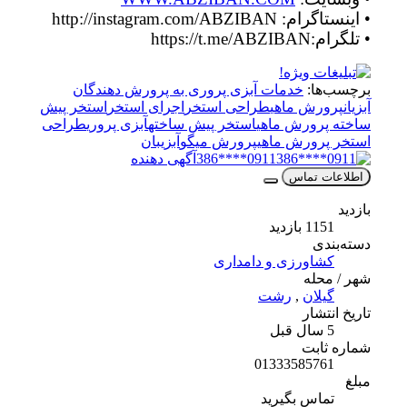
• اینستاگرام: http://instagram.com/ABZIBAN
• تلگرام:https://t.me/ABZIBAN
برچسب‌ها:
خدمات آبزی پروری به پرورش دهندگان
آبزیان
پرورش ماهی
طراحی استخر
اجرای استخر
استخر پیش
ساخته پرورش ماهی
استخر پیش ساخته
آبزی پروری
طراحی
استخر پرورش ماهی
پرورش میگو
آبزیبان
0911****386
آگهی دهنده
اطلاعات تماس
بازدید
1151 بازدید
دسته‌بندی
کشاورزی و دامداری
شهر / محله
گیلان
,
رشت
تاریخ انتشار
5 سال قبل
شماره ثابت
01333585761
مبلغ
تماس بگیرید