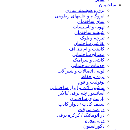
ساختمان
برق و هوشمند سازی
ایزوگام و عایقهای رطوبتی
نمای ساختمان
تهویه و تاسیسات
شیشه ساختمان
تیرچه و بلوک
نقاشی ساختمان
کابینت و ام دی اف
مصالح ساختمانی
کاشی و سرامیک
خدمات ساختمانی
لوله ، اتصالات و شیرآلات
نرده و حفاظ
یونولیت و فوم
ماشین آلات و ابزار ساختمانی
آسانسور /پله برقی /بالابر
بازسازی ساختمان
سقف کاذب / دیوار کاذب
در ضد سرقت
در اتوماتیک / کرکره برقی
در و پنجره
دکوراسیون