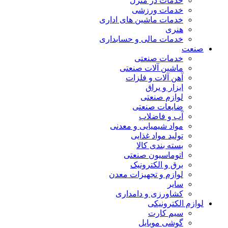
خدمات در منزل
خدمات ورزشی
خدمات ماشین های اداری
هنری
خدمات مالی و حسابداری
صنعت
خدمات صنعتی
ماشین آلات صنعتی
آهن آلات و فلزات
ابزار و یراق
لوازم صنعتی
ضایعات صنعتی
آب و فاضلاب
مواد شیمیایی و معدنی
تولید مواد غذایی
بسته بندی کالا
اتوماسیون صنعتی
برق و الکترونیک
لوازم و تجهیزات معدن
سایر
کشاورزی و دامداری
لوازم الکترونیکی
سیم کارت
گوشی موبایل