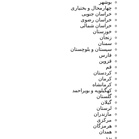
بوشهر
چهارمحال و بختیاری
خراسان جنوبی
خراسان رضوی
خراسان شمالی
خوزستان
زنجان
سمنان
سیستان و بلوچستان
فارس
قزوین
قم
کردستان
کرمان
کرمانشاه
کهگیلویه و بویراحمد
گلستان
گیلان
لرستان
مازندران
مرکزی
هرمزگان
همدان
یزد