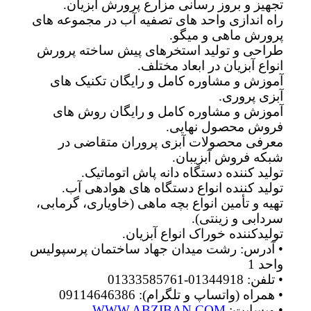
تجهیز و بروز رسانی مزارع پرورش آبزیان.
راه اندازی واحد های تصفیه آب در مجموعه های
پرورش ماهی و میگو.
طراحی و تولید استخرهای پیش ساخته پرورش
انواع آبزیان در ابعاد مختلف.
آموزش و مشاوره کامل و رایگان تکنیک های
آبزی پروری.
آموزش و مشاوره کامل و رایگان روش های
فروش محصول نهایی.
معرفی محصولات آبزی پروران متقاضی در
شبکه فروش آبزیبان.
تولید کننده دستگاه دانه پاش اتوماتیک.
تولید کننده انواع دستگاه های هوادهی آب.
تهیه و تأمین انواع بچه ماهی (خاویاری، گرمابی،
سردابی و زینتی).
تولیدکننده خوراک انواع آبزیان.
• آدرس: رشت میدان جهاد ساختمان پرسپولیس
واحد 1
• تلفن: 01344918-01333585761
• همراه (واتساپ و تلگرام): 09114646386
• وبسایت:
WWW.ABZIBAN.COM