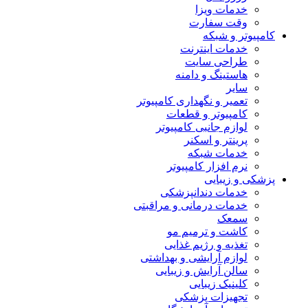
خدمات ویزا
وقت سفارت
کامپیوتر و شبکه
خدمات اینترنت
طراحی سایت
هاستینگ و دامنه
سایر
تعمیر و نگهداری کامپیوتر
کامپیوتر و قطعات
لوازم جانبی کامپیوتر
پرینتر و اسکنر
خدمات شبکه
نرم افزار کامپیوتر
پزشکی و زیبایی
خدمات دندانپزشکی
خدمات درمانی و مراقبتی
سمعک
کاشت و ترمیم مو
تغذیه و رژیم غذایی
لوازم آرایشی و بهداشتی
سالن آرایش و زیبایی
کلینیک زیبایی
تجهیزات پزشکی