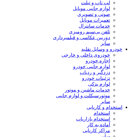
لپ تاپ و تبلت
لوازم جانبی موبایل
صوتی و تصویری
تعمیرات موبایل
خدمات سانترال
تلفن بی‌سیم رومیزی
دوربین عکاسی و فیلمبرداری
سایر
خودرو و وسایل نقلیه
خودروی داخلی و خارجی
اجاره خودرو
لوازم جانبی خودرو
دزدگیر و ردیاب
تزئینات خودرو
لوازم یدکی
خدمات ماشین و موتور
موتورسیکلت و لوازم جانبی
سایر
استخدام و کاریابی
استخدام
استخدام بازاریاب
آماده به کار
مراکز کاریابی
سایر