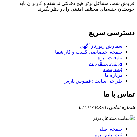
ِ شما، مشاغل برتر هیچ دخالتی نداشته و کاربران باید
ان جنبه‌های مختلف امنیتی را در نظر بگیرند.
ترسی سریع
سفارش رپورتاژ آگهی
صفحه اختصاصی کسب و کار شما
تبلیغات انبوه
قوانین و مقررات
ثبت اینماد
درباره ما
طراحی سایت : ققنوس پارس
س با ما
ه تماس:
02191304320
صفحه اصلی
ثبت تبلیغ انبوه