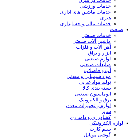
خدمات در منزل
خدمات ورزشی
خدمات ماشین های اداری
هنری
خدمات مالی و حسابداری
صنعت
خدمات صنعتی
ماشین آلات صنعتی
آهن آلات و فلزات
ابزار و یراق
لوازم صنعتی
ضایعات صنعتی
آب و فاضلاب
مواد شیمیایی و معدنی
تولید مواد غذایی
بسته بندی کالا
اتوماسیون صنعتی
برق و الکترونیک
لوازم و تجهیزات معدن
سایر
کشاورزی و دامداری
لوازم الکترونیکی
سیم کارت
گوشی موبایل