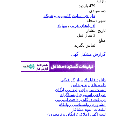
بازدید
479 بازدید
دسته‌بندی
طراحی سایت
کامپیوتر و شبکه
شهر / محله
آذربایجان غربی
,
مهاباد
تاریخ انتشار
3 سال قبل
مبلغ
تماس بگیرید
گزارش مشکل آگهی
دانلود فایل لایه باز گرافیکی
دامه های رند و خاص
لیست سایتهای تبلیغاتی رایگان
طراحی استوری اینستاگرام
دریافت درگاه پرداخت اینترنتی
مشاوره روانشناسی روانکام
تبلیغات انبوه مشاغل
ثبت آگهی املاک (رایگان و نامحدود)