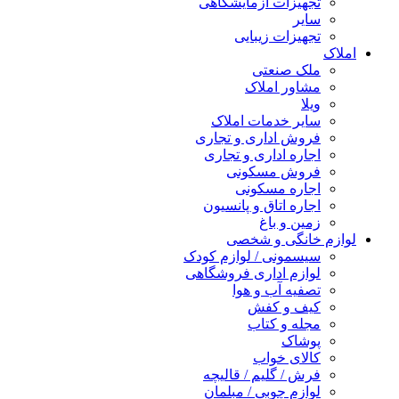
تجهیزات آزمایشگاهی
سایر
تجهیزات زیبایی
املاک
ملک صنعتی
مشاور املاک
ویلا
سایر خدمات املاک
فروش اداری و تجاری
اجاره اداری و تجاری
فروش مسکونی
اجاره مسکونی
اجاره اتاق و پانسیون
زمین و باغ
لوازم خانگی و شخصی
سیسمونی / لوازم کودک
لوازم اداری فروشگاهی
تصفیه آب و هوا
کیف و کفش
مجله و کتاب
پوشاک
کالای خواب
فرش / گلیم / قالیچه
لوازم چوبی / مبلمان