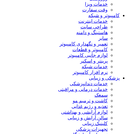
خدمات ویزا
وقت سفارت
کامپیوتر و شبکه
خدمات اینترنت
طراحی سایت
هاستینگ و دامنه
سایر
تعمیر و نگهداری کامپیوتر
کامپیوتر و قطعات
لوازم جانبی کامپیوتر
پرینتر و اسکنر
خدمات شبکه
نرم افزار کامپیوتر
پزشکی و زیبایی
خدمات دندانپزشکی
خدمات درمانی و مراقبتی
سمعک
کاشت و ترمیم مو
تغذیه و رژیم غذایی
لوازم آرایشی و بهداشتی
سالن آرایش و زیبایی
کلینیک زیبایی
تجهیزات پزشکی