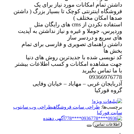
داشتن تمام امکانات مورد نیاز برای یک
فروشگاه اینترنتی کوچک تا بسیار بزرگ ( داشتن
صدها امکان مختلف )
استفاده نکردن از cms های رایگان مثل
وردپرس، جوملا و غیره و نیاز نداشتن به آپدیت
های سریع و دردسر ساز
داشتن راهنمای تصویری و فارسی برای تمام
بخش ها
کد نویسی شده با جدیدترین روش های دنیا
جهت مشاهده امکانات و کسب اطلاعات بیشتر
با ما تماس بگیرید
09366976778
آذربایجان غربی – مهاباد – خیابان وفایی
گروه فورکیا
برچسب‌ها:
طراحی سایت فروشگاهی
طراحی وب سایت
وب
سایت فورکیا
0936****778
آگهی دهنده
اطلاعات تماس