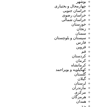
بوشهر
چهارمحال و بختیاری
خراسان جنوبی
خراسان رضوی
خراسان شمالی
خوزستان
زنجان
سمنان
سیستان و بلوچستان
فارس
قزوین
قم
کردستان
کرمان
کرمانشاه
کهگیلویه و بویراحمد
گلستان
گیلان
لرستان
مازندران
مرکزی
هرمزگان
همدان
یزد