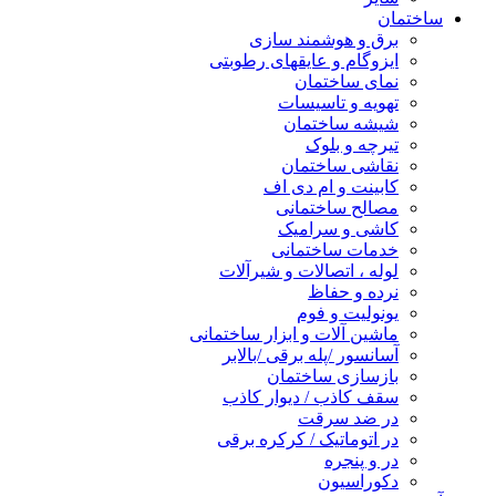
ساختمان
برق و هوشمند سازی
ایزوگام و عایقهای رطوبتی
نمای ساختمان
تهویه و تاسیسات
شیشه ساختمان
تیرچه و بلوک
نقاشی ساختمان
کابینت و ام دی اف
مصالح ساختمانی
کاشی و سرامیک
خدمات ساختمانی
لوله ، اتصالات و شیرآلات
نرده و حفاظ
یونولیت و فوم
ماشین آلات و ابزار ساختمانی
آسانسور /پله برقی /بالابر
بازسازی ساختمان
سقف کاذب / دیوار کاذب
در ضد سرقت
در اتوماتیک / کرکره برقی
در و پنجره
دکوراسیون