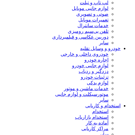
لپ تاپ و تبلت
لوازم جانبی موبایل
صوتی و تصویری
تعمیرات موبایل
خدمات سانترال
تلفن بی‌سیم رومیزی
دوربین عکاسی و فیلمبرداری
سایر
خودرو و وسایل نقلیه
خودروی داخلی و خارجی
اجاره خودرو
لوازم جانبی خودرو
دزدگیر و ردیاب
تزئینات خودرو
لوازم یدکی
خدمات ماشین و موتور
موتورسیکلت و لوازم جانبی
سایر
استخدام و کاریابی
استخدام
استخدام بازاریاب
آماده به کار
مراکز کاریابی
سایر