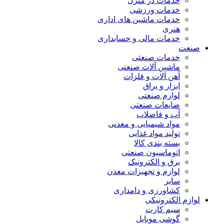
خدمات در منزل
خدمات ورزشی
خدمات ماشین های اداری
هنری
خدمات مالی و حسابداری
صنعت
خدمات صنعتی
ماشین آلات صنعتی
آهن آلات و فلزات
ابزار و یراق
لوازم صنعتی
ضایعات صنعتی
آب و فاضلاب
مواد شیمیایی و معدنی
تولید مواد غذایی
بسته بندی کالا
اتوماسیون صنعتی
برق و الکترونیک
لوازم و تجهیزات معدن
سایر
کشاورزی و دامداری
لوازم الکترونیکی
سیم کارت
گوشی موبایل