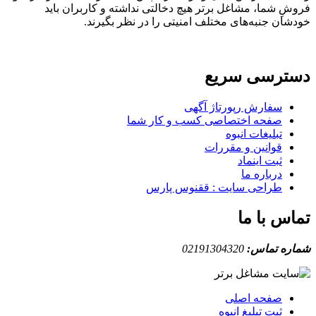
ِ شما، مشاغل برتر هیچ دخالتی نداشته و کاربران باید
ان جنبه‌های مختلف امنیتی را در نظر بگیرند.
ترسی سریع
سفارش رپورتاژ آگهی
صفحه اختصاصی کسب و کار شما
تبلیغات انبوه
قوانین و مقررات
ثبت اینماد
درباره ما
طراحی سایت : ققنوس پارس
س با ما
ه تماس:
02191304320
صفحه اصلی
ثبت تبلیغ انبوه