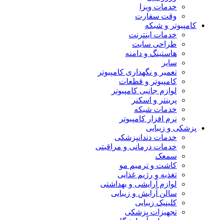
خدمات ویزا
وقت سفارت
کامپیوتر و شبکه
خدمات اینترنت
طراحی سایت
هاستینگ و دامنه
سایر
تعمیر و نگهداری کامپیوتر
کامپیوتر و قطعات
لوازم جانبی کامپیوتر
پرینتر و اسکنر
خدمات شبکه
نرم افزار کامپیوتر
پزشکی و زیبایی
خدمات دندانپزشکی
خدمات درمانی و مراقبتی
سمعک
کاشت و ترمیم مو
تغذیه و رژیم غذایی
لوازم آرایشی و بهداشتی
سالن آرایش و زیبایی
کلینیک زیبایی
تجهیزات پزشکی