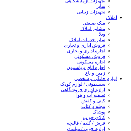
تجهیزات آزمایشگاهی
سایر
تجهیزات زیبایی
املاک
ملک صنعتی
مشاور املاک
ویلا
سایر خدمات املاک
فروش اداری و تجاری
اجاره اداری و تجاری
فروش مسکونی
اجاره مسکونی
اجاره اتاق و پانسیون
زمین و باغ
لوازم خانگی و شخصی
سیسمونی / لوازم کودک
لوازم اداری فروشگاهی
تصفیه آب و هوا
کیف و کفش
مجله و کتاب
پوشاک
کالای خواب
فرش / گلیم / قالیچه
لوازم چوبی / مبلمان