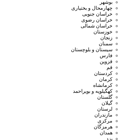
بوشهر
چهارمحال و بختیاری
خراسان جنوبی
خراسان رضوی
خراسان شمالی
خوزستان
زنجان
سمنان
سیستان و بلوچستان
فارس
قزوین
قم
کردستان
کرمان
کرمانشاه
کهگیلویه و بویراحمد
گلستان
گیلان
لرستان
مازندران
مرکزی
هرمزگان
همدان
یزد