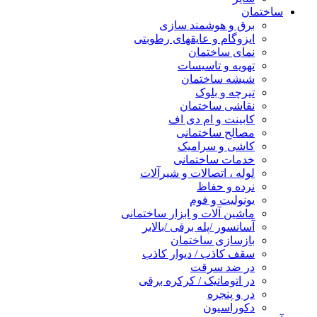
ساختمان
برق و هوشمند سازی
ایزوگام و عایقهای رطوبتی
نمای ساختمان
تهویه و تاسیسات
شیشه ساختمان
تیرچه و بلوک
نقاشی ساختمان
کابینت و ام دی اف
مصالح ساختمانی
کاشی و سرامیک
خدمات ساختمانی
لوله ، اتصالات و شیرآلات
نرده و حفاظ
یونولیت و فوم
ماشین آلات و ابزار ساختمانی
آسانسور /پله برقی /بالابر
بازسازی ساختمان
سقف کاذب / دیوار کاذب
در ضد سرقت
در اتوماتیک / کرکره برقی
در و پنجره
دکوراسیون