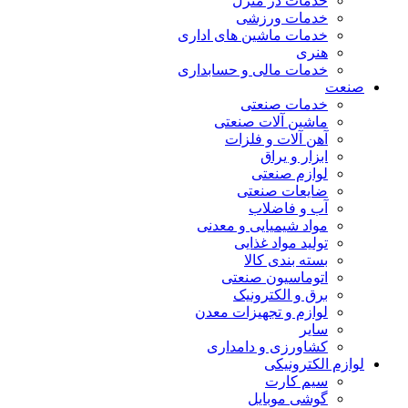
خدمات در منزل
خدمات ورزشی
خدمات ماشین های اداری
هنری
خدمات مالی و حسابداری
صنعت
خدمات صنعتی
ماشین آلات صنعتی
آهن آلات و فلزات
ابزار و یراق
لوازم صنعتی
ضایعات صنعتی
آب و فاضلاب
مواد شیمیایی و معدنی
تولید مواد غذایی
بسته بندی کالا
اتوماسیون صنعتی
برق و الکترونیک
لوازم و تجهیزات معدن
سایر
کشاورزی و دامداری
لوازم الکترونیکی
سیم کارت
گوشی موبایل