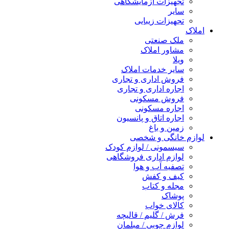
تجهیزات آزمایشگاهی
سایر
تجهیزات زیبایی
املاک
ملک صنعتی
مشاور املاک
ویلا
سایر خدمات املاک
فروش اداری و تجاری
اجاره اداری و تجاری
فروش مسکونی
اجاره مسکونی
اجاره اتاق و پانسیون
زمین و باغ
لوازم خانگی و شخصی
سیسمونی / لوازم کودک
لوازم اداری فروشگاهی
تصفیه آب و هوا
کیف و کفش
مجله و کتاب
پوشاک
کالای خواب
فرش / گلیم / قالیچه
لوازم چوبی / مبلمان