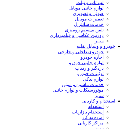
لپ تاپ و تبلت
لوازم جانبی موبایل
صوتی و تصویری
تعمیرات موبایل
خدمات سانترال
تلفن بی‌سیم رومیزی
دوربین عکاسی و فیلمبرداری
سایر
خودرو و وسایل نقلیه
خودروی داخلی و خارجی
اجاره خودرو
لوازم جانبی خودرو
دزدگیر و ردیاب
تزئینات خودرو
لوازم یدکی
خدمات ماشین و موتور
موتورسیکلت و لوازم جانبی
سایر
استخدام و کاریابی
استخدام
استخدام بازاریاب
آماده به کار
مراکز کاریابی
سایر