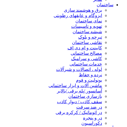
ساختمان
برق و هوشمند سازی
ایزوگام و عایقهای رطوبتی
نمای ساختمان
تهویه و تاسیسات
شیشه ساختمان
تیرچه و بلوک
نقاشی ساختمان
کابینت و ام دی اف
مصالح ساختمانی
کاشی و سرامیک
خدمات ساختمانی
لوله ، اتصالات و شیرآلات
نرده و حفاظ
یونولیت و فوم
ماشین آلات و ابزار ساختمانی
آسانسور /پله برقی /بالابر
بازسازی ساختمان
سقف کاذب / دیوار کاذب
در ضد سرقت
در اتوماتیک / کرکره برقی
در و پنجره
دکوراسیون