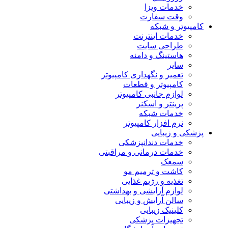
خدمات ویزا
وقت سفارت
کامپیوتر و شبکه
خدمات اینترنت
طراحی سایت
هاستینگ و دامنه
سایر
تعمیر و نگهداری کامپیوتر
کامپیوتر و قطعات
لوازم جانبی کامپیوتر
پرینتر و اسکنر
خدمات شبکه
نرم افزار کامپیوتر
پزشکی و زیبایی
خدمات دندانپزشکی
خدمات درمانی و مراقبتی
سمعک
کاشت و ترمیم مو
تغذیه و رژیم غذایی
لوازم آرایشی و بهداشتی
سالن آرایش و زیبایی
کلینیک زیبایی
تجهیزات پزشکی