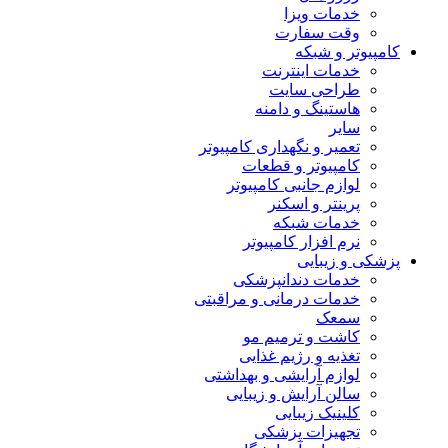
خدمات ویزا
وقت سفارت
کامپیوتر و شبکه
خدمات اینترنت
طراحی سایت
هاستینگ و دامنه
سایر
تعمیر و نگهداری کامپیوتر
کامپیوتر و قطعات
لوازم جانبی کامپیوتر
پرینتر و اسکنر
خدمات شبکه
نرم افزار کامپیوتر
پزشکی و زیبایی
خدمات دندانپزشکی
خدمات درمانی و مراقبتی
سمعک
کاشت و ترمیم مو
تغذیه و رژیم غذایی
لوازم آرایشی و بهداشتی
سالن آرایش و زیبایی
کلینیک زیبایی
تجهیزات پزشکی