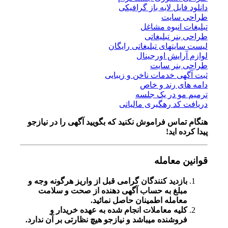
دانلود فایل لایه باز گرافیکی
طراحی سایت
تبلیغات انبوه مشاغل
طراحی بنر تبلیغاتی
لیست سایتهای تبلیغاتی رایگان
لوازم آرایش اورجینال
طراحی بنر سایت
ثبت آگهی خدمات ناخن و زیبایی
دامه های رند و خاص
ترمیم مو در یک جلسه
دریافت کد رهگیری مالیاتی
هنگام تماس فراموش نکنید که بگویید آگهی را در
نیازجو
پیدا کرده اید!
قوانین معامله
بازدید کنندگان گرامی قبل از واریز هرگونه وجه و
مبلغ به حساب آگهی دهنده از صحت و سلامت
معامله اطمینان حاصل نمائید.
کلیه معاملات انجام شده به عهده خریدار و
فروشنده میباشد و نیازجو هیچ نظارتی بر آن ندارد.