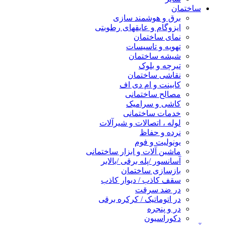
ساختمان
برق و هوشمند سازی
ایزوگام و عایقهای رطوبتی
نمای ساختمان
تهویه و تاسیسات
شیشه ساختمان
تیرچه و بلوک
نقاشی ساختمان
کابینت و ام دی اف
مصالح ساختمانی
کاشی و سرامیک
خدمات ساختمانی
لوله ، اتصالات و شیرآلات
نرده و حفاظ
یونولیت و فوم
ماشین آلات و ابزار ساختمانی
آسانسور /پله برقی /بالابر
بازسازی ساختمان
سقف کاذب / دیوار کاذب
در ضد سرقت
در اتوماتیک / کرکره برقی
در و پنجره
دکوراسیون