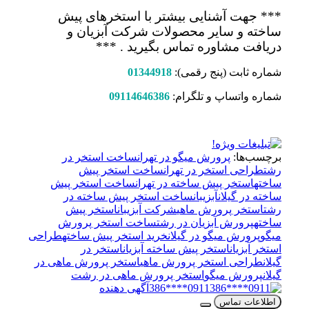
*** جهت آشنایی بیشتر با استخرهای پیش
ساخته و سایر محصولات شرکت آبزیان و
دریافت مشاوره تماس بگیرید . ***
شماره ثابت (پنج رقمی):
01344918
شماره واتساپ و تلگرام:
09114646386
برچسب‌ها:
پرورش میگو در تهران
ساخت استخر در
رشت
طراحی استخر در تهران
ساخت استخر پیش
ساخته
استخر پیش ساخته در تهران
ساخت استخر پیش
ساخته در گیلان
آبزیبان
ساخت استخر پیش ساخته در
رشت
استخر پرورش ماهی
شرکت آبزیبان
استخر پیش
ساخته
پرورش آبزیان در رشت
ساخت استخر پرورش
میگو
پرورش میگو در گیلان
خرید استخر پیش ساخته
طراحی
استخر آبزیان
استخر پیش ساخته آبزیان
استخر در
گیلان
طراحی استخر پرورش ماهی
استخر پرورش ماهی در
گیلان
پرورش میگو
استخر پرورش ماهی در رشت
0911****386
آگهی دهنده
اطلاعات تماس