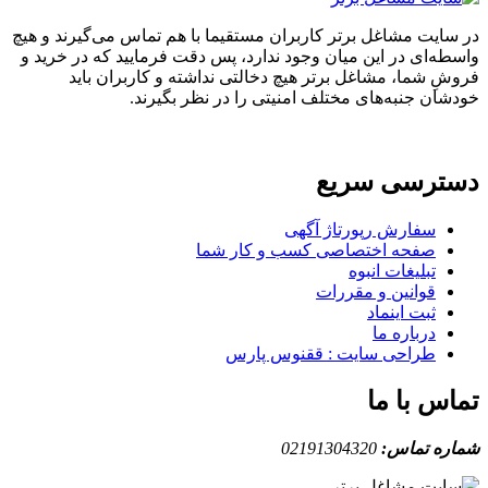
ایت مشاغل برتر کاربران مستقیما با هم تماس می‌گیرند و هیچ
ه‌ای در این میان وجود ندارد، پس دقت فرمایید که در خرید و
ِ شما، مشاغل برتر هیچ دخالتی نداشته و کاربران باید
ان جنبه‌های مختلف امنیتی را در نظر بگیرند.
ترسی سریع
سفارش رپورتاژ آگهی
صفحه اختصاصی کسب و کار شما
تبلیغات انبوه
قوانین و مقررات
ثبت اینماد
درباره ما
طراحی سایت : ققنوس پارس
س با ما
ه تماس:
02191304320