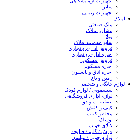
تجهیزات آزمایشگاهی
سایر
تجهیزات زیبایی
املاک
ملک صنعتی
مشاور املاک
ویلا
سایر خدمات املاک
فروش اداری و تجاری
اجاره اداری و تجاری
فروش مسکونی
اجاره مسکونی
اجاره اتاق و پانسیون
زمین و باغ
لوازم خانگی و شخصی
سیسمونی / لوازم کودک
لوازم اداری فروشگاهی
تصفیه آب و هوا
کیف و کفش
مجله و کتاب
پوشاک
کالای خواب
فرش / گلیم / قالیچه
لوازم چوبی / مبلمان