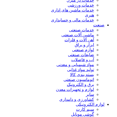
خدمات در منزل
خدمات ورزشی
خدمات ماشین های اداری
هنری
خدمات مالی و حسابداری
صنعت
خدمات صنعتی
ماشین آلات صنعتی
آهن آلات و فلزات
ابزار و یراق
لوازم صنعتی
ضایعات صنعتی
آب و فاضلاب
مواد شیمیایی و معدنی
تولید مواد غذایی
بسته بندی کالا
اتوماسیون صنعتی
برق و الکترونیک
لوازم و تجهیزات معدن
سایر
کشاورزی و دامداری
لوازم الکترونیکی
سیم کارت
گوشی موبایل