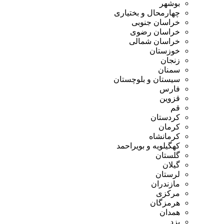
بوشهر
چهارمحال و بختیاری
خراسان جنوبی
خراسان رضوی
خراسان شمالی
خوزستان
زنجان
سمنان
سیستان و بلوچستان
فارس
قزوین
قم
کردستان
کرمان
کرمانشاه
کهگیلویه و بویراحمد
گلستان
گیلان
لرستان
مازندران
مرکزی
هرمزگان
همدان
یزد