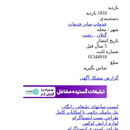
بازدید
1810 بازدید
دسته‌بندی
خدمات
سایر خدمات
شهر / محله
گیلان
,
رشت
تاریخ انتشار
5 سال قبل
شماره ثابت
01344918
مبلغ
تماس بگیرید
گزارش مشکل آگهی
لیست سایتهای تبلیغاتی رایگان
پنل پیامکی دائمی با امکانات کامل
طراحی پست اینستاگرام
لوازم آرایش لوکس
طراحی استوری اینستاگرام