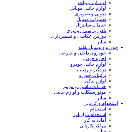
لپ تاپ و تبلت
لوازم جانبی موبایل
صوتی و تصویری
تعمیرات موبایل
خدمات سانترال
تلفن بی‌سیم رومیزی
دوربین عکاسی و فیلمبرداری
سایر
خودرو و وسایل نقلیه
خودروی داخلی و خارجی
اجاره خودرو
لوازم جانبی خودرو
دزدگیر و ردیاب
تزئینات خودرو
لوازم یدکی
خدمات ماشین و موتور
موتورسیکلت و لوازم جانبی
سایر
استخدام و کاریابی
استخدام
استخدام بازاریاب
آماده به کار
مراکز کاریابی
سایر