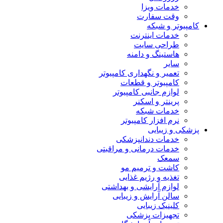
خدمات ویزا
وقت سفارت
کامپیوتر و شبکه
خدمات اینترنت
طراحی سایت
هاستینگ و دامنه
سایر
تعمیر و نگهداری کامپیوتر
کامپیوتر و قطعات
لوازم جانبی کامپیوتر
پرینتر و اسکنر
خدمات شبکه
نرم افزار کامپیوتر
پزشکی و زیبایی
خدمات دندانپزشکی
خدمات درمانی و مراقبتی
سمعک
کاشت و ترمیم مو
تغذیه و رژیم غذایی
لوازم آرایشی و بهداشتی
سالن آرایش و زیبایی
کلینیک زیبایی
تجهیزات پزشکی