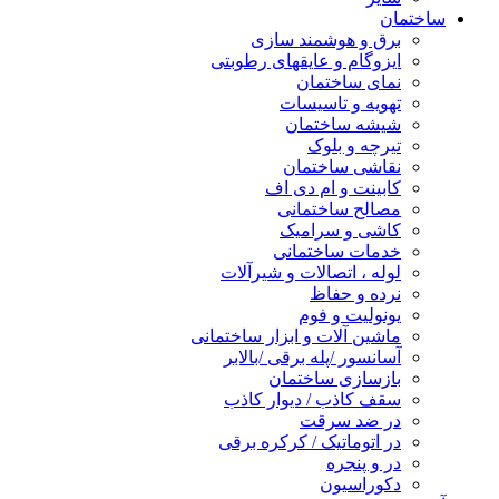
ساختمان
برق و هوشمند سازی
ایزوگام و عایقهای رطوبتی
نمای ساختمان
تهویه و تاسیسات
شیشه ساختمان
تیرچه و بلوک
نقاشی ساختمان
کابینت و ام دی اف
مصالح ساختمانی
کاشی و سرامیک
خدمات ساختمانی
لوله ، اتصالات و شیرآلات
نرده و حفاظ
یونولیت و فوم
ماشین آلات و ابزار ساختمانی
آسانسور /پله برقی /بالابر
بازسازی ساختمان
سقف کاذب / دیوار کاذب
در ضد سرقت
در اتوماتیک / کرکره برقی
در و پنجره
دکوراسیون