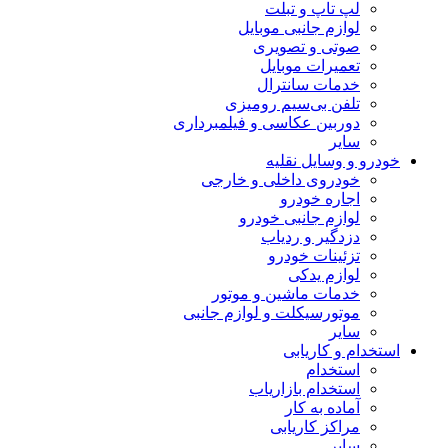
لپ تاپ و تبلت
لوازم جانبی موبایل
صوتی و تصویری
تعمیرات موبایل
خدمات سانترال
تلفن بی‌سیم رومیزی
دوربین عکاسی و فیلمبرداری
سایر
خودرو و وسایل نقلیه
خودروی داخلی و خارجی
اجاره خودرو
لوازم جانبی خودرو
دزدگیر و ردیاب
تزئینات خودرو
لوازم یدکی
خدمات ماشین و موتور
موتورسیکلت و لوازم جانبی
سایر
استخدام و کاریابی
استخدام
استخدام بازاریاب
آماده به کار
مراکز کاریابی
سایر