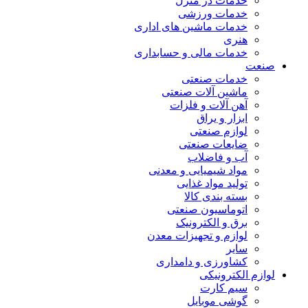
خدمات در منزل
خدمات ورزشی
خدمات ماشین های اداری
هنری
خدمات مالی و حسابداری
صنعت
خدمات صنعتی
ماشین آلات صنعتی
آهن آلات و فلزات
ابزار و یراق
لوازم صنعتی
ضایعات صنعتی
آب و فاضلاب
مواد شیمیایی و معدنی
تولید مواد غذایی
بسته بندی کالا
اتوماسیون صنعتی
برق و الکترونیک
لوازم و تجهیزات معدن
سایر
کشاورزی و دامداری
لوازم الکترونیکی
سیم کارت
گوشی موبایل