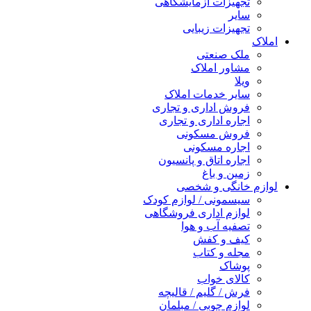
تجهیزات آزمایشگاهی
سایر
تجهیزات زیبایی
املاک
ملک صنعتی
مشاور املاک
ویلا
سایر خدمات املاک
فروش اداری و تجاری
اجاره اداری و تجاری
فروش مسکونی
اجاره مسکونی
اجاره اتاق و پانسیون
زمین و باغ
لوازم خانگی و شخصی
سیسمونی / لوازم کودک
لوازم اداری فروشگاهی
تصفیه آب و هوا
کیف و کفش
مجله و کتاب
پوشاک
کالای خواب
فرش / گلیم / قالیچه
لوازم چوبی / مبلمان