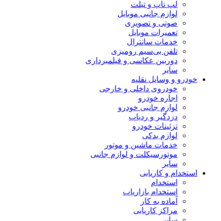
لپ تاپ و تبلت
لوازم جانبی موبایل
صوتی و تصویری
تعمیرات موبایل
خدمات سانترال
تلفن بی‌سیم رومیزی
دوربین عکاسی و فیلمبرداری
سایر
خودرو و وسایل نقلیه
خودروی داخلی و خارجی
اجاره خودرو
لوازم جانبی خودرو
دزدگیر و ردیاب
تزئینات خودرو
لوازم یدکی
خدمات ماشین و موتور
موتورسیکلت و لوازم جانبی
سایر
استخدام و کاریابی
استخدام
استخدام بازاریاب
آماده به کار
مراکز کاریابی
سایر