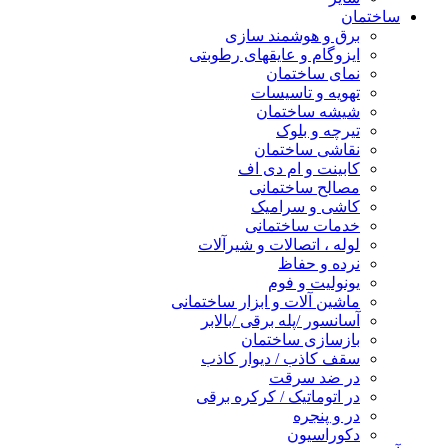
ساختمان
برق و هوشمند سازی
ایزوگام و عایقهای رطوبتی
نمای ساختمان
تهویه و تاسیسات
شیشه ساختمان
تیرچه و بلوک
نقاشی ساختمان
کابینت و ام دی اف
مصالح ساختمانی
کاشی و سرامیک
خدمات ساختمانی
لوله ، اتصالات و شیرآلات
نرده و حفاظ
یونولیت و فوم
ماشین آلات و ابزار ساختمانی
آسانسور /پله برقی /بالابر
بازسازی ساختمان
سقف کاذب / دیوار کاذب
در ضد سرقت
در اتوماتیک / کرکره برقی
در و پنجره
دکوراسیون