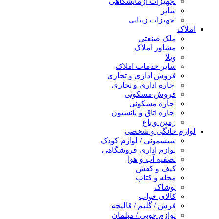
تجهیزات آزمایشگاهی
سایر
تجهیزات زیبایی
املاک
ملک صنعتی
مشاور املاک
ویلا
سایر خدمات املاک
فروش اداری و تجاری
اجاره اداری و تجاری
فروش مسکونی
اجاره مسکونی
اجاره اتاق و پانسیون
زمین و باغ
لوازم خانگی و شخصی
سیسمونی / لوازم کودک
لوازم اداری فروشگاهی
تصفیه آب و هوا
کیف و کفش
مجله و کتاب
پوشاک
کالای خواب
فرش / گلیم / قالیچه
لوازم چوبی / مبلمان