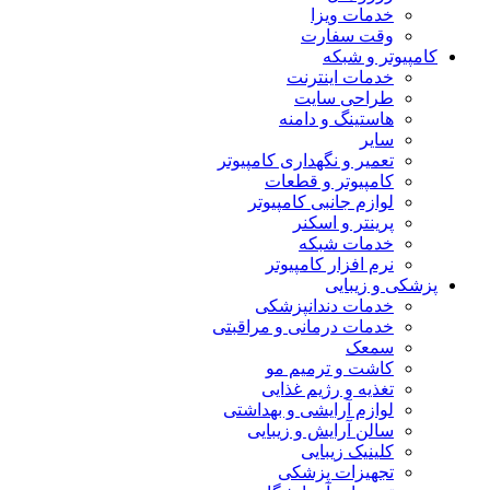
خدمات ویزا
وقت سفارت
کامپیوتر و شبکه
خدمات اینترنت
طراحی سایت
هاستینگ و دامنه
سایر
تعمیر و نگهداری کامپیوتر
کامپیوتر و قطعات
لوازم جانبی کامپیوتر
پرینتر و اسکنر
خدمات شبکه
نرم افزار کامپیوتر
پزشکی و زیبایی
خدمات دندانپزشکی
خدمات درمانی و مراقبتی
سمعک
کاشت و ترمیم مو
تغذیه و رژیم غذایی
لوازم آرایشی و بهداشتی
سالن آرایش و زیبایی
کلینیک زیبایی
تجهیزات پزشکی