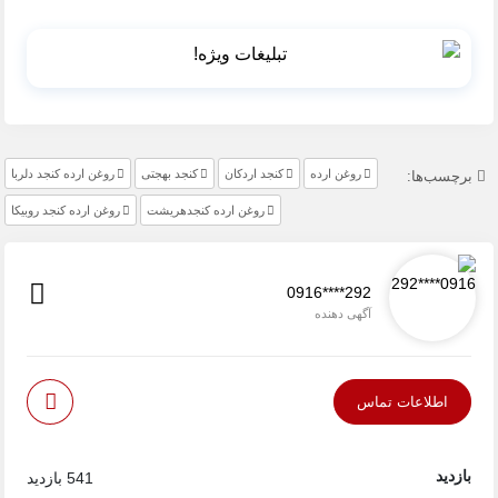
روغن ارده
کنجد اردکان
کنجد بهجتی
روغن ارده کنجد دلربا
برچسب‌ها:
روغن ارده کنجدهریشت
روغن ارده کنجد روبیکا
0916****292
آگهی دهنده
اطلاعات تماس
بازدید
541 بازدید