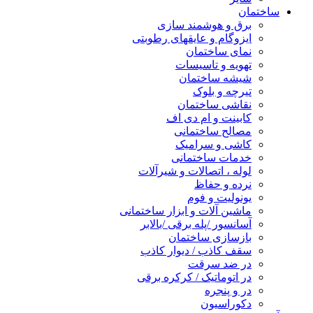
ساختمان
برق و هوشمند سازی
ایزوگام و عایقهای رطوبتی
نمای ساختمان
تهویه و تاسیسات
شیشه ساختمان
تیرچه و بلوک
نقاشی ساختمان
کابینت و ام دی اف
مصالح ساختمانی
کاشی و سرامیک
خدمات ساختمانی
لوله ، اتصالات و شیرآلات
نرده و حفاظ
یونولیت و فوم
ماشین آلات و ابزار ساختمانی
آسانسور /پله برقی /بالابر
بازسازی ساختمان
سقف کاذب / دیوار کاذب
در ضد سرقت
در اتوماتیک / کرکره برقی
در و پنجره
دکوراسیون