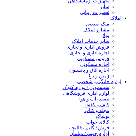
تجهیزات آزمایشگاهی
سایر
تجهیزات زیبایی
املاک
ملک صنعتی
مشاور املاک
ویلا
سایر خدمات املاک
فروش اداری و تجاری
اجاره اداری و تجاری
فروش مسکونی
اجاره مسکونی
اجاره اتاق و پانسیون
زمین و باغ
لوازم خانگی و شخصی
سیسمونی / لوازم کودک
لوازم اداری فروشگاهی
تصفیه آب و هوا
کیف و کفش
مجله و کتاب
پوشاک
کالای خواب
فرش / گلیم / قالیچه
لوازم چوبی / مبلمان