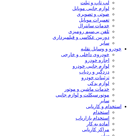
لپ تاپ و تبلت
لوازم جانبی موبایل
صوتی و تصویری
تعمیرات موبایل
خدمات سانترال
تلفن بی‌سیم رومیزی
دوربین عکاسی و فیلمبرداری
سایر
خودرو و وسایل نقلیه
خودروی داخلی و خارجی
اجاره خودرو
لوازم جانبی خودرو
دزدگیر و ردیاب
تزئینات خودرو
لوازم یدکی
خدمات ماشین و موتور
موتورسیکلت و لوازم جانبی
سایر
استخدام و کاریابی
استخدام
استخدام بازاریاب
آماده به کار
مراکز کاریابی
سایر