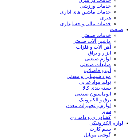
خدمات در منزل
خدمات ورزشی
خدمات ماشین های اداری
هنری
خدمات مالی و حسابداری
صنعت
خدمات صنعتی
ماشین آلات صنعتی
آهن آلات و فلزات
ابزار و یراق
لوازم صنعتی
ضایعات صنعتی
آب و فاضلاب
مواد شیمیایی و معدنی
تولید مواد غذایی
بسته بندی کالا
اتوماسیون صنعتی
برق و الکترونیک
لوازم و تجهیزات معدن
سایر
کشاورزی و دامداری
لوازم الکترونیکی
سیم کارت
گوشی موبایل