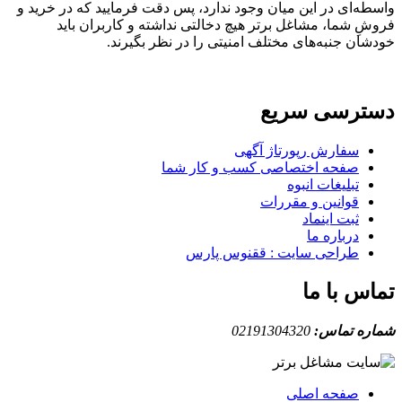
ه‌ای در این میان وجود ندارد، پس دقت فرمایید که در خرید و
ِ شما، مشاغل برتر هیچ دخالتی نداشته و کاربران باید
ان جنبه‌های مختلف امنیتی را در نظر بگیرند.
ترسی سریع
سفارش رپورتاژ آگهی
صفحه اختصاصی کسب و کار شما
تبلیغات انبوه
قوانین و مقررات
ثبت اینماد
درباره ما
طراحی سایت : ققنوس پارس
س با ما
ه تماس:
02191304320
صفحه اصلی