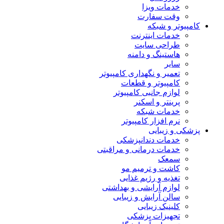
خدمات ویزا
وقت سفارت
کامپیوتر و شبکه
خدمات اینترنت
طراحی سایت
هاستینگ و دامنه
سایر
تعمیر و نگهداری کامپیوتر
کامپیوتر و قطعات
لوازم جانبی کامپیوتر
پرینتر و اسکنر
خدمات شبکه
نرم افزار کامپیوتر
پزشکی و زیبایی
خدمات دندانپزشکی
خدمات درمانی و مراقبتی
سمعک
کاشت و ترمیم مو
تغذیه و رژیم غذایی
لوازم آرایشی و بهداشتی
سالن آرایش و زیبایی
کلینیک زیبایی
تجهیزات پزشکی