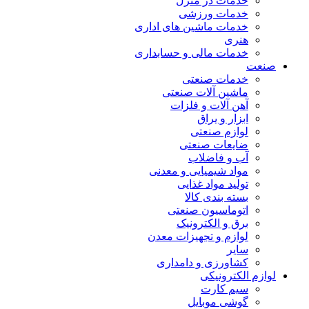
خدمات در منزل
خدمات ورزشی
خدمات ماشین های اداری
هنری
خدمات مالی و حسابداری
صنعت
خدمات صنعتی
ماشین آلات صنعتی
آهن آلات و فلزات
ابزار و یراق
لوازم صنعتی
ضایعات صنعتی
آب و فاضلاب
مواد شیمیایی و معدنی
تولید مواد غذایی
بسته بندی کالا
اتوماسیون صنعتی
برق و الکترونیک
لوازم و تجهیزات معدن
سایر
کشاورزی و دامداری
لوازم الکترونیکی
سیم کارت
گوشی موبایل