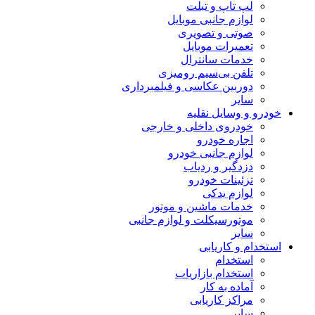
لپ تاپ و تبلت
لوازم جانبی موبایل
صوتی و تصویری
تعمیرات موبایل
خدمات سانترال
تلفن بی‌سیم رومیزی
دوربین عکاسی و فیلمبرداری
سایر
خودرو و وسایل نقلیه
خودروی داخلی و خارجی
اجاره خودرو
لوازم جانبی خودرو
دزدگیر و ردیاب
تزئینات خودرو
لوازم یدکی
خدمات ماشین و موتور
موتورسیکلت و لوازم جانبی
سایر
استخدام و کاریابی
استخدام
استخدام بازاریاب
آماده به کار
مراکز کاریابی
سایر