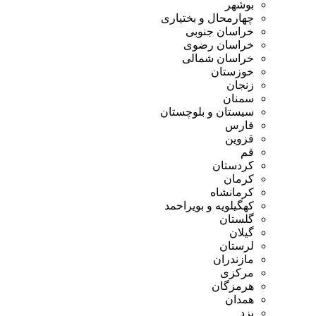
بوشهر
چهارمحال و بختیاری
خراسان جنوبی
خراسان رضوی
خراسان شمالی
خوزستان
زنجان
سمنان
سیستان و بلوچستان
فارس
قزوین
قم
کردستان
کرمان
کرمانشاه
کهگیلویه و بویراحمد
گلستان
گیلان
لرستان
مازندران
مرکزی
هرمزگان
همدان
یزد