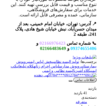
تنوع مناسب و قیمت قابل بررسی تهیه کنند. این
خدمات برای سفارش‌های فروشگاهی،
سازمانی، عمده و مصرفی قابل ارائه است.
📍 آدرس: تهران، خیابان امام خمینی، بعد از
میدان حسن‌آباد، نبش خیابان شیخ هادی، پلاک
241، طبقه 2
📞 شماره تماس
02166976423
و
09374655406
و
02166483649
برچسب‌ها:
تولید البسه نظامی
پخش لباس ایمنی
روپوش
بیمارستانی
روپوش مدارس
لباس احرام زنانه
کلاه تبلیغاتی
کپ
ایمنی
کلاه آشپزی
البسه نظامی و ایمنی
0912****784
آگهی دهنده
اطلاعات تماس
بازدید
41 بازدید
دسته‌بندی
متفرقه