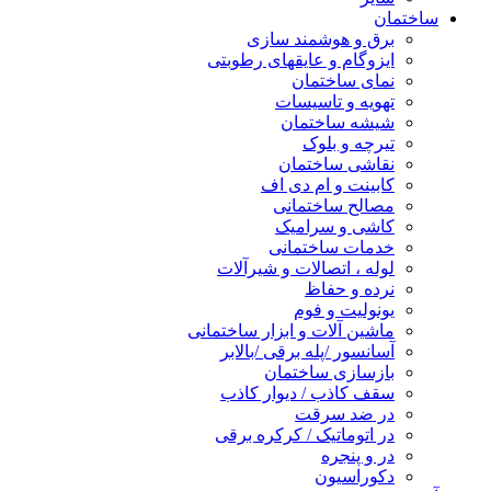
ساختمان
برق و هوشمند سازی
ایزوگام و عایقهای رطوبتی
نمای ساختمان
تهویه و تاسیسات
شیشه ساختمان
تیرچه و بلوک
نقاشی ساختمان
کابینت و ام دی اف
مصالح ساختمانی
کاشی و سرامیک
خدمات ساختمانی
لوله ، اتصالات و شیرآلات
نرده و حفاظ
یونولیت و فوم
ماشین آلات و ابزار ساختمانی
آسانسور /پله برقی /بالابر
بازسازی ساختمان
سقف کاذب / دیوار کاذب
در ضد سرقت
در اتوماتیک / کرکره برقی
در و پنجره
دکوراسیون