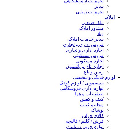
تجهیزات آزمایشگاهی
سایر
تجهیزات زیبایی
املاک
ملک صنعتی
مشاور املاک
ویلا
سایر خدمات املاک
فروش اداری و تجاری
اجاره اداری و تجاری
فروش مسکونی
اجاره مسکونی
اجاره اتاق و پانسیون
زمین و باغ
لوازم خانگی و شخصی
سیسمونی / لوازم کودک
لوازم اداری فروشگاهی
تصفیه آب و هوا
کیف و کفش
مجله و کتاب
پوشاک
کالای خواب
فرش / گلیم / قالیچه
لوازم چوبی / مبلمان