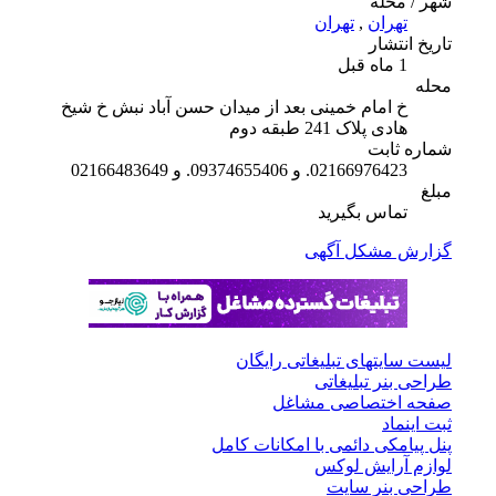
شهر / محله
تهران
,
تهران
تاریخ انتشار
1 ماه قبل
محله
خ امام خمینی بعد از میدان حسن آباد نبش خ شیخ
هادی پلاک 241 طبقه دوم
شماره ثابت
02166976423. و 09374655406. و 02166483649
مبلغ
تماس بگیرید
گزارش مشکل آگهی
لیست سایتهای تبلیغاتی رایگان
طراحی بنر تبلیغاتی
صفحه اختصاصی مشاغل
ثبت اینماد
پنل پیامکی دائمی با امکانات کامل
لوازم آرایش لوکس
طراحی بنر سایت