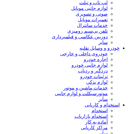
لپ تاپ و تبلت
لوازم جانبی موبایل
صوتی و تصویری
تعمیرات موبایل
خدمات سانترال
تلفن بی‌سیم رومیزی
دوربین عکاسی و فیلمبرداری
سایر
خودرو و وسایل نقلیه
خودروی داخلی و خارجی
اجاره خودرو
لوازم جانبی خودرو
دزدگیر و ردیاب
تزئینات خودرو
لوازم یدکی
خدمات ماشین و موتور
موتورسیکلت و لوازم جانبی
سایر
استخدام و کاریابی
استخدام
استخدام بازاریاب
آماده به کار
مراکز کاریابی
سایر