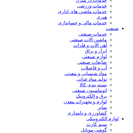
خدمات در منزل
خدمات ورزشی
خدمات ماشین های اداری
هنری
خدمات مالی و حسابداری
صنعت
خدمات صنعتی
ماشین آلات صنعتی
آهن آلات و فلزات
ابزار و یراق
لوازم صنعتی
ضایعات صنعتی
آب و فاضلاب
مواد شیمیایی و معدنی
تولید مواد غذایی
بسته بندی کالا
اتوماسیون صنعتی
برق و الکترونیک
لوازم و تجهیزات معدن
سایر
کشاورزی و دامداری
لوازم الکترونیکی
سیم کارت
گوشی موبایل