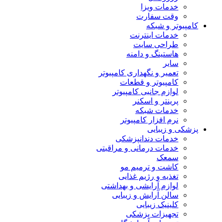
خدمات ویزا
وقت سفارت
کامپیوتر و شبکه
خدمات اینترنت
طراحی سایت
هاستینگ و دامنه
سایر
تعمیر و نگهداری کامپیوتر
کامپیوتر و قطعات
لوازم جانبی کامپیوتر
پرینتر و اسکنر
خدمات شبکه
نرم افزار کامپیوتر
پزشکی و زیبایی
خدمات دندانپزشکی
خدمات درمانی و مراقبتی
سمعک
کاشت و ترمیم مو
تغذیه و رژیم غذایی
لوازم آرایشی و بهداشتی
سالن آرایش و زیبایی
کلینیک زیبایی
تجهیزات پزشکی