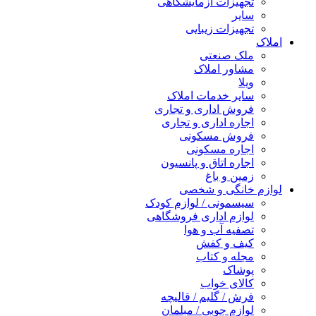
تجهیزات آزمایشگاهی
سایر
تجهیزات زیبایی
املاک
ملک صنعتی
مشاور املاک
ویلا
سایر خدمات املاک
فروش اداری و تجاری
اجاره اداری و تجاری
فروش مسکونی
اجاره مسکونی
اجاره اتاق و پانسیون
زمین و باغ
لوازم خانگی و شخصی
سیسمونی / لوازم کودک
لوازم اداری فروشگاهی
تصفیه آب و هوا
کیف و کفش
مجله و کتاب
پوشاک
کالای خواب
فرش / گلیم / قالیچه
لوازم چوبی / مبلمان