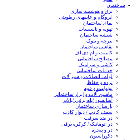
ساختمان
برق و هوشمند سازی
ایزوگام و عایقهای رطوبتی
نمای ساختمان
تهویه و تاسیسات
شیشه ساختمان
تیرچه و بلوک
نقاشی ساختمان
کابینت و ام دی اف
مصالح ساختمانی
کاشی و سرامیک
خدمات ساختمانی
لوله ، اتصالات و شیرآلات
نرده و حفاظ
یونولیت و فوم
ماشین آلات و ابزار ساختمانی
آسانسور /پله برقی /بالابر
بازسازی ساختمان
سقف کاذب / دیوار کاذب
در ضد سرقت
در اتوماتیک / کرکره برقی
در و پنجره
دکوراسیون