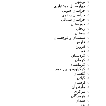
بوشهر
چهارمحال و بختیاری
خراسان جنوبی
خراسان رضوی
خراسان شمالی
خوزستان
زنجان
سمنان
سیستان و بلوچستان
فارس
قزوین
قم
کردستان
کرمان
کرمانشاه
کهگیلویه و بویراحمد
گلستان
گیلان
لرستان
مازندران
مرکزی
هرمزگان
همدان
یزد