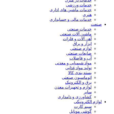
خدمات در منزل
خدمات ورزشی
خدمات ماشین های اداری
هنری
خدمات مالی و حسابداری
صنعت
خدمات صنعتی
ماشین آلات صنعتی
آهن آلات و فلزات
ابزار و یراق
لوازم صنعتی
ضایعات صنعتی
آب و فاضلاب
مواد شیمیایی و معدنی
تولید مواد غذایی
بسته بندی کالا
اتوماسیون صنعتی
برق و الکترونیک
لوازم و تجهیزات معدن
سایر
کشاورزی و دامداری
لوازم الکترونیکی
سیم کارت
گوشی موبایل