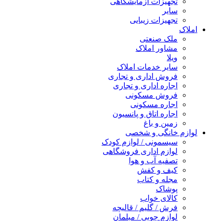
تجهیزات آزمایشگاهی
سایر
تجهیزات زیبایی
املاک
ملک صنعتی
مشاور املاک
ویلا
سایر خدمات املاک
فروش اداری و تجاری
اجاره اداری و تجاری
فروش مسکونی
اجاره مسکونی
اجاره اتاق و پانسیون
زمین و باغ
لوازم خانگی و شخصی
سیسمونی / لوازم کودک
لوازم اداری فروشگاهی
تصفیه آب و هوا
کیف و کفش
مجله و کتاب
پوشاک
کالای خواب
فرش / گلیم / قالیچه
لوازم چوبی / مبلمان