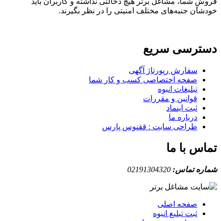
ِ شما، مشاغل برتر هیچ دخالتی نداشته و کاربران باید
ان جنبه‌های مختلف امنیتی را در نظر بگیرند.
ترسی سریع
سفارش رپورتاژ آگهی
صفحه اختصاصی کسب و کار شما
تبلیغات انبوه
قوانین و مقررات
ثبت اینماد
درباره ما
طراحی سایت : ققنوس پارس
س با ما
ه تماس:
02191304320
صفحه اصلی
ثبت تبلیغ انبوه