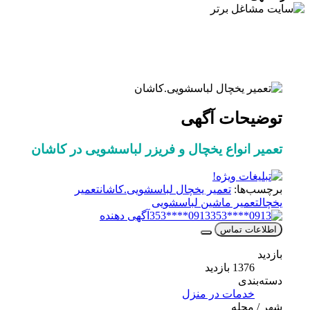
توضیحات آگهی
تعمیر انواع یخچال و فریزر لباسشویی در کاشان
برچسب‌ها:
تعمیر یخچال لباسشویی.کاشان
تعمیر
یخچال
تعمیر ماشین لباسشویی
0913****353
آگهی دهنده
اطلاعات تماس
بازدید
1376 بازدید
دسته‌بندی
خدمات در منزل
شهر / محله