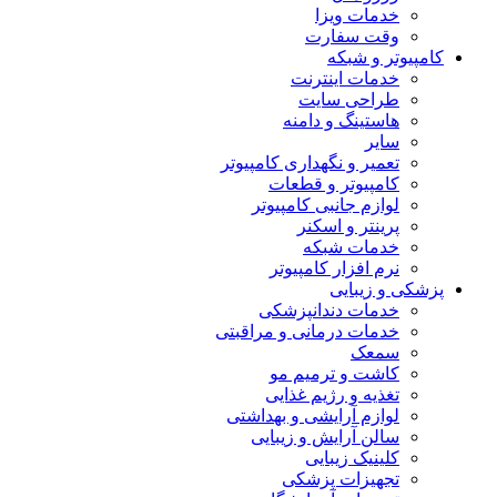
خدمات ویزا
وقت سفارت
کامپیوتر و شبکه
خدمات اینترنت
طراحی سایت
هاستینگ و دامنه
سایر
تعمیر و نگهداری کامپیوتر
کامپیوتر و قطعات
لوازم جانبی کامپیوتر
پرینتر و اسکنر
خدمات شبکه
نرم افزار کامپیوتر
پزشکی و زیبایی
خدمات دندانپزشکی
خدمات درمانی و مراقبتی
سمعک
کاشت و ترمیم مو
تغذیه و رژیم غذایی
لوازم آرایشی و بهداشتی
سالن آرایش و زیبایی
کلینیک زیبایی
تجهیزات پزشکی