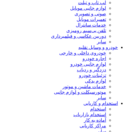
لپ تاپ و تبلت
لوازم جانبی موبایل
صوتی و تصویری
تعمیرات موبایل
خدمات سانترال
تلفن بی‌سیم رومیزی
دوربین عکاسی و فیلمبرداری
سایر
خودرو و وسایل نقلیه
خودروی داخلی و خارجی
اجاره خودرو
لوازم جانبی خودرو
دزدگیر و ردیاب
تزئینات خودرو
لوازم یدکی
خدمات ماشین و موتور
موتورسیکلت و لوازم جانبی
سایر
استخدام و کاریابی
استخدام
استخدام بازاریاب
آماده به کار
مراکز کاریابی
سایر