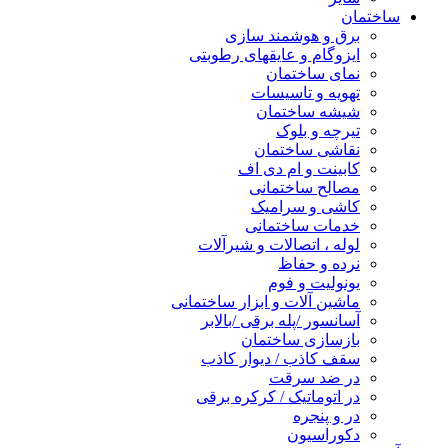
ساختمان
برق و هوشمند سازی
ایزوگام و عایقهای رطوبتی
نمای ساختمان
تهویه و تاسیسات
شیشه ساختمان
تیرچه و بلوک
نقاشی ساختمان
کابینت و ام دی اف
مصالح ساختمانی
کاشی و سرامیک
خدمات ساختمانی
لوله ، اتصالات و شیرآلات
نرده و حفاظ
یونولیت و فوم
ماشین آلات و ابزار ساختمانی
آسانسور /پله برقی /بالابر
بازسازی ساختمان
سقف کاذب / دیوار کاذب
در ضد سرقت
در اتوماتیک / کرکره برقی
در و پنجره
دکوراسیون