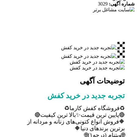
ه آگهی:
3029
توضیحات آگهی
تجربه جدید در خرید کفش
♻️فروشگاه کفش کارما♻️
🔴پایین ترین قیمت✨بالا ترین کیفیت🔴
🔶فروش انواع کتونی‌های زنانه و مردانه از
برترین برند‌های دنیا🔶
🌐ویتنام (درجه۱)🌐