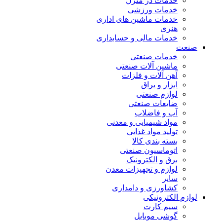
خدمات در منزل
خدمات ورزشی
خدمات ماشین های اداری
هنری
خدمات مالی و حسابداری
صنعت
خدمات صنعتی
ماشین آلات صنعتی
آهن آلات و فلزات
ابزار و یراق
لوازم صنعتی
ضایعات صنعتی
آب و فاضلاب
مواد شیمیایی و معدنی
تولید مواد غذایی
بسته بندی کالا
اتوماسیون صنعتی
برق و الکترونیک
لوازم و تجهیزات معدن
سایر
کشاورزی و دامداری
لوازم الکترونیکی
سیم کارت
گوشی موبایل