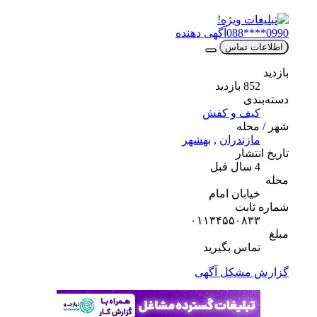
0990****088
آگهی دهنده
اطلاعات تماس
بازدید
852 بازدید
دسته‌بندی
کیف و کفش
شهر / محله
مازندران
,
بهشهر
تاریخ انتشار
4 سال قبل
محله
خیابان امام
شماره ثابت
۰۱۱۳۴۵۵۰۸۳۳
مبلغ
تماس بگیرید
گزارش مشکل آگهی