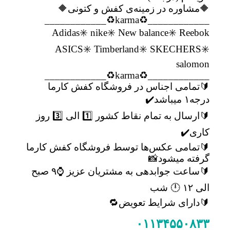
🔶مشاوره در زمینه‌ی کفش و کتونی🔶
____________♻️karma♻️____________
Adidas✳️ nike✳️ New balance✳️ Reebok
ASICS✳️ Timberland✳️ SKECHERS✳️
salomon
____________♻️karma♻️____________
🔰تمامی اجناس در فروشگاه کفش کارما
درجه۱ میباشد✔️
🔰ارسال به تمام نقاط کشور 1️⃣ الی 3️⃣ روز
کاری✔️
🔰تمامی عکس‌ها توسط فروشگاه کفش کارما
گرفته میشود📸
🔰ساعت جوابدهی به مشتریان عزیز ⌚۹ صبح
الی ۱۲ 🕛 شب
🔰دارای شرایط تعویض🔁
۰۱۱۳۴۵۵۰۸۳۳