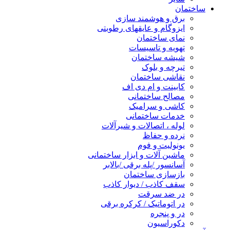
ساختمان
برق و هوشمند سازی
ایزوگام و عایقهای رطوبتی
نمای ساختمان
تهویه و تاسیسات
شیشه ساختمان
تیرچه و بلوک
نقاشی ساختمان
کابینت و ام دی اف
مصالح ساختمانی
کاشی و سرامیک
خدمات ساختمانی
لوله ، اتصالات و شیرآلات
نرده و حفاظ
یونولیت و فوم
ماشین آلات و ابزار ساختمانی
آسانسور /پله برقی /بالابر
بازسازی ساختمان
سقف کاذب / دیوار کاذب
در ضد سرقت
در اتوماتیک / کرکره برقی
در و پنجره
دکوراسیون