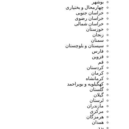
بوشهر
چهارمحال و بختیاری
خراسان جنوبی
خراسان رضوی
خراسان شمالی
خوزستان
زنجان
سمنان
سیستان و بلوچستان
فارس
قزوین
قم
کردستان
کرمان
کرمانشاه
کهگیلویه و بویراحمد
گلستان
گیلان
لرستان
مازندران
مرکزی
هرمزگان
همدان
یزد