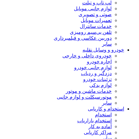
لپ تاپ و تبلت
لوازم جانبی موبایل
صوتی و تصویری
تعمیرات موبایل
خدمات سانترال
تلفن بی‌سیم رومیزی
دوربین عکاسی و فیلمبرداری
سایر
خودرو و وسایل نقلیه
خودروی داخلی و خارجی
اجاره خودرو
لوازم جانبی خودرو
دزدگیر و ردیاب
تزئینات خودرو
لوازم یدکی
خدمات ماشین و موتور
موتورسیکلت و لوازم جانبی
سایر
استخدام و کاریابی
استخدام
استخدام بازاریاب
آماده به کار
مراکز کاریابی
سایر