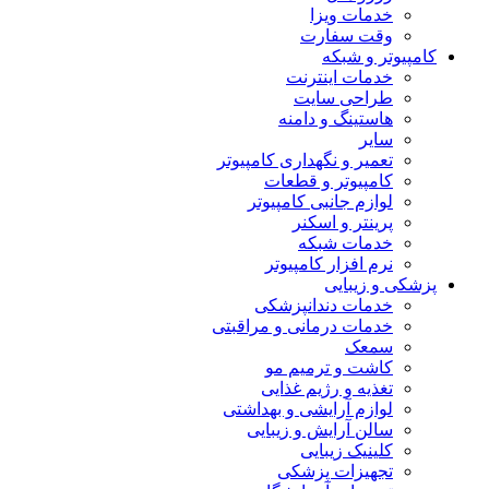
خدمات ویزا
وقت سفارت
کامپیوتر و شبکه
خدمات اینترنت
طراحی سایت
هاستینگ و دامنه
سایر
تعمیر و نگهداری کامپیوتر
کامپیوتر و قطعات
لوازم جانبی کامپیوتر
پرینتر و اسکنر
خدمات شبکه
نرم افزار کامپیوتر
پزشکی و زیبایی
خدمات دندانپزشکی
خدمات درمانی و مراقبتی
سمعک
کاشت و ترمیم مو
تغذیه و رژیم غذایی
لوازم آرایشی و بهداشتی
سالن آرایش و زیبایی
کلینیک زیبایی
تجهیزات پزشکی