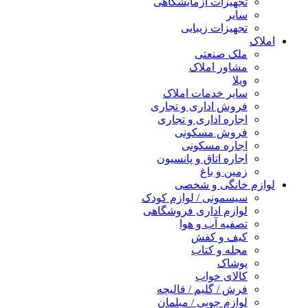
تجهیزات آزمایشگاهی
سایر
تجهیزات زیبایی
املاک
ملک صنعتی
مشاور املاک
ویلا
سایر خدمات املاک
فروش اداری و تجاری
اجاره اداری و تجاری
فروش مسکونی
اجاره مسکونی
اجاره اتاق و پانسیون
زمین و باغ
لوازم خانگی و شخصی
سیسمونی / لوازم کودک
لوازم اداری فروشگاهی
تصفیه آب و هوا
کیف و کفش
مجله و کتاب
پوشاک
کالای خواب
فرش / گلیم / قالیچه
لوازم چوبی / مبلمان