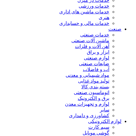
خدمات در منزل
خدمات ورزشی
خدمات ماشین های اداری
هنری
خدمات مالی و حسابداری
صنعت
خدمات صنعتی
ماشین آلات صنعتی
آهن آلات و فلزات
ابزار و یراق
لوازم صنعتی
ضایعات صنعتی
آب و فاضلاب
مواد شیمیایی و معدنی
تولید مواد غذایی
بسته بندی کالا
اتوماسیون صنعتی
برق و الکترونیک
لوازم و تجهیزات معدن
سایر
کشاورزی و دامداری
لوازم الکترونیکی
سیم کارت
گوشی موبایل