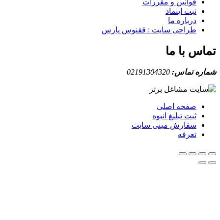
قوانین و مقررات
ثبت اینماد
درباره ما
طراحی سایت : ققنوس پارس
س با ما
ه تماس:
02191304320
صفحه اصلی
ثبت تبلیغ انبوه
سفارش مینی سایت
تعرفه