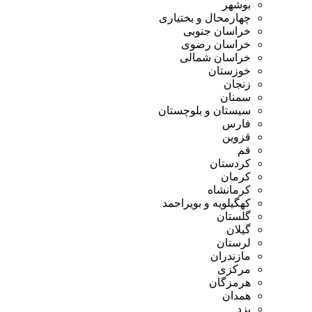
بوشهر
چهارمحال و بختیاری
خراسان جنوبی
خراسان رضوی
خراسان شمالی
خوزستان
زنجان
سمنان
سیستان و بلوچستان
فارس
قزوین
قم
کردستان
کرمان
کرمانشاه
کهگیلویه و بویراحمد
گلستان
گیلان
لرستان
مازندران
مرکزی
هرمزگان
همدان
یزد