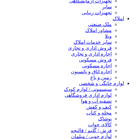
تجهیزات آزمایشگاهی
سایر
تجهیزات زیبایی
املاک
ملک صنعتی
مشاور املاک
ویلا
سایر خدمات املاک
فروش اداری و تجاری
اجاره اداری و تجاری
فروش مسکونی
اجاره مسکونی
اجاره اتاق و پانسیون
زمین و باغ
لوازم خانگی و شخصی
سیسمونی / لوازم کودک
لوازم اداری فروشگاهی
تصفیه آب و هوا
کیف و کفش
مجله و کتاب
پوشاک
کالای خواب
فرش / گلیم / قالیچه
لوازم چوبی / مبلمان