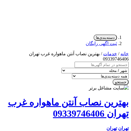
دسته‌بندی‌ها
ثبت اگهی رایگان
/
خدمات
/ بهترین نصاب آنتن ماهواره غرب تهران
0933974
جو
ترین نصاب آنتن ماهواره غرب
09339746406
ن
تهران