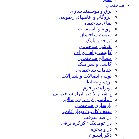
ساختمان
برق و هوشمند سازی
ایزوگام و عایقهای رطوبتی
نمای ساختمان
تهویه و تاسیسات
شیشه ساختمان
تیرچه و بلوک
نقاشی ساختمان
کابینت و ام دی اف
مصالح ساختمانی
کاشی و سرامیک
خدمات ساختمانی
لوله ، اتصالات و شیرآلات
نرده و حفاظ
یونولیت و فوم
ماشین آلات و ابزار ساختمانی
آسانسور /پله برقی /بالابر
بازسازی ساختمان
سقف کاذب / دیوار کاذب
در ضد سرقت
در اتوماتیک / کرکره برقی
در و پنجره
دکوراسیون