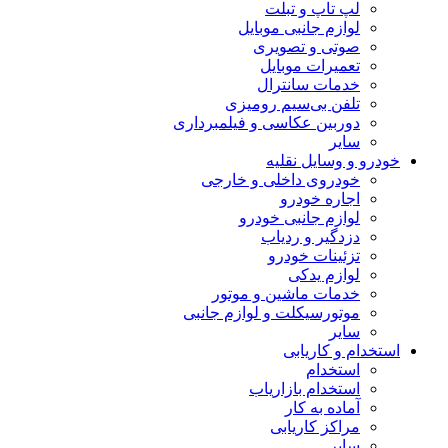
لپ تاپ و تبلت
لوازم جانبی موبایل
صوتی و تصویری
تعمیرات موبایل
خدمات سانترال
تلفن بی‌سیم رومیزی
دوربین عکاسی و فیلمبرداری
سایر
خودرو و وسایل نقلیه
خودروی داخلی و خارجی
اجاره خودرو
لوازم جانبی خودرو
دزدگیر و ردیاب
تزئینات خودرو
لوازم یدکی
خدمات ماشین و موتور
موتورسیکلت و لوازم جانبی
سایر
استخدام و کاریابی
استخدام
استخدام بازاریاب
آماده به کار
مراکز کاریابی
سایر