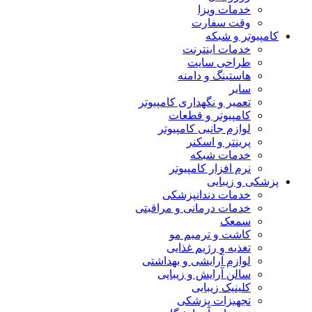
خدمات ویزا
وقت سفارت
کامپیوتر و شبکه
خدمات اینترنت
طراحی سایت
هاستینگ و دامنه
سایر
تعمیر و نگهداری کامپیوتر
کامپیوتر و قطعات
لوازم جانبی کامپیوتر
پرینتر و اسکنر
خدمات شبکه
نرم افزار کامپیوتر
پزشکی و زیبایی
خدمات دندانپزشکی
خدمات درمانی و مراقبتی
سمعک
کاشت و ترمیم مو
تغذیه و رژیم غذایی
لوازم آرایشی و بهداشتی
سالن آرایش و زیبایی
کلینیک زیبایی
تجهیزات پزشکی