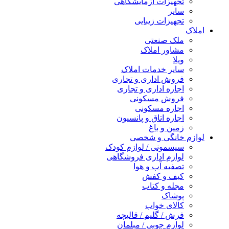
تجهیزات آزمایشگاهی
سایر
تجهیزات زیبایی
املاک
ملک صنعتی
مشاور املاک
ویلا
سایر خدمات املاک
فروش اداری و تجاری
اجاره اداری و تجاری
فروش مسکونی
اجاره مسکونی
اجاره اتاق و پانسیون
زمین و باغ
لوازم خانگی و شخصی
سیسمونی / لوازم کودک
لوازم اداری فروشگاهی
تصفیه آب و هوا
کیف و کفش
مجله و کتاب
پوشاک
کالای خواب
فرش / گلیم / قالیچه
لوازم چوبی / مبلمان