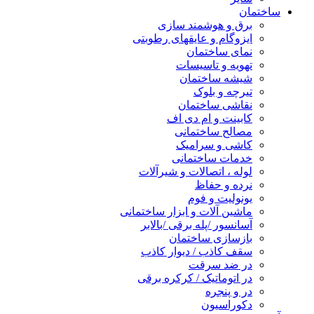
ساختمان
برق و هوشمند سازی
ایزوگام و عایقهای رطوبتی
نمای ساختمان
تهویه و تاسیسات
شیشه ساختمان
تیرچه و بلوک
نقاشی ساختمان
کابینت و ام دی اف
مصالح ساختمانی
کاشی و سرامیک
خدمات ساختمانی
لوله ، اتصالات و شیرآلات
نرده و حفاظ
یونولیت و فوم
ماشین آلات و ابزار ساختمانی
آسانسور /پله برقی /بالابر
بازسازی ساختمان
سقف کاذب / دیوار کاذب
در ضد سرقت
در اتوماتیک / کرکره برقی
در و پنجره
دکوراسیون