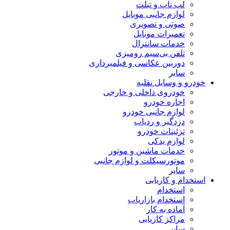
لپ تاپ و تبلت
لوازم جانبی موبایل
صوتی و تصویری
تعمیرات موبایل
خدمات سانترال
تلفن بی‌سیم رومیزی
دوربین عکاسی و فیلمبرداری
سایر
خودرو و وسایل نقلیه
خودروی داخلی و خارجی
اجاره خودرو
لوازم جانبی خودرو
دزدگیر و ردیاب
تزئینات خودرو
لوازم یدکی
خدمات ماشین و موتور
موتورسیکلت و لوازم جانبی
سایر
استخدام و کاریابی
استخدام
استخدام بازاریاب
آماده به کار
مراکز کاریابی
سایر