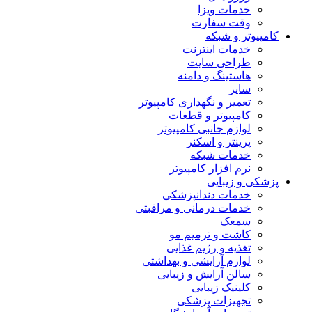
خدمات ویزا
وقت سفارت
کامپیوتر و شبکه
خدمات اینترنت
طراحی سایت
هاستینگ و دامنه
سایر
تعمیر و نگهداری کامپیوتر
کامپیوتر و قطعات
لوازم جانبی کامپیوتر
پرینتر و اسکنر
خدمات شبکه
نرم افزار کامپیوتر
پزشکی و زیبایی
خدمات دندانپزشکی
خدمات درمانی و مراقبتی
سمعک
کاشت و ترمیم مو
تغذیه و رژیم غذایی
لوازم آرایشی و بهداشتی
سالن آرایش و زیبایی
کلینیک زیبایی
تجهیزات پزشکی