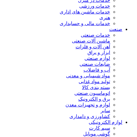
خدمات در منزل
خدمات ورزشی
خدمات ماشین های اداری
هنری
خدمات مالی و حسابداری
صنعت
خدمات صنعتی
ماشین آلات صنعتی
آهن آلات و فلزات
ابزار و یراق
لوازم صنعتی
ضایعات صنعتی
آب و فاضلاب
مواد شیمیایی و معدنی
تولید مواد غذایی
بسته بندی کالا
اتوماسیون صنعتی
برق و الکترونیک
لوازم و تجهیزات معدن
سایر
کشاورزی و دامداری
لوازم الکترونیکی
سیم کارت
گوشی موبایل