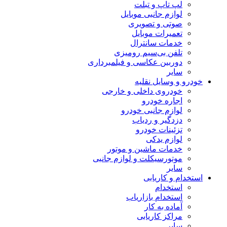
لپ تاپ و تبلت
لوازم جانبی موبایل
صوتی و تصویری
تعمیرات موبایل
خدمات سانترال
تلفن بی‌سیم رومیزی
دوربین عکاسی و فیلمبرداری
سایر
خودرو و وسایل نقلیه
خودروی داخلی و خارجی
اجاره خودرو
لوازم جانبی خودرو
دزدگیر و ردیاب
تزئینات خودرو
لوازم یدکی
خدمات ماشین و موتور
موتورسیکلت و لوازم جانبی
سایر
استخدام و کاریابی
استخدام
استخدام بازاریاب
آماده به کار
مراکز کاریابی
سایر