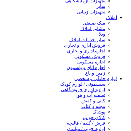
تجهیزات آزمایشگاهی
سایر
تجهیزات زیبایی
املاک
ملک صنعتی
مشاور املاک
ویلا
سایر خدمات املاک
فروش اداری و تجاری
اجاره اداری و تجاری
فروش مسکونی
اجاره مسکونی
اجاره اتاق و پانسیون
زمین و باغ
لوازم خانگی و شخصی
سیسمونی / لوازم کودک
لوازم اداری فروشگاهی
تصفیه آب و هوا
کیف و کفش
مجله و کتاب
پوشاک
کالای خواب
فرش / گلیم / قالیچه
لوازم چوبی / مبلمان