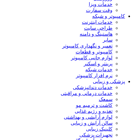
خدمات ویزا
وقت سفارت
کامپیوتر و شبکه
خدمات اینترنت
طراحی سایت
هاستینگ و دامنه
سایر
تعمیر و نگهداری کامپیوتر
کامپیوتر و قطعات
لوازم جانبی کامپیوتر
پرینتر و اسکنر
خدمات شبکه
نرم افزار کامپیوتر
پزشکی و زیبایی
خدمات دندانپزشکی
خدمات درمانی و مراقبتی
سمعک
کاشت و ترمیم مو
تغذیه و رژیم غذایی
لوازم آرایشی و بهداشتی
سالن آرایش و زیبایی
کلینیک زیبایی
تجهیزات پزشکی