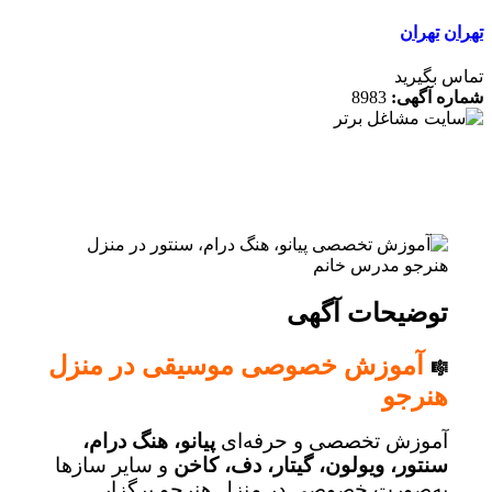
ن
تهران
 بگیرید
ه آگهی:
8983
توضیحات آگهی
آموزش خصوصی موسیقی در منزل
🎼
هنرجو
آموزش تخصصی و حرفه‌ای
پیانو، هنگ درام،
سنتور، ویولون، گیتار، دف، کاخن
و سایر سازها
به‌صورت خصوصی در منزل هنرجو برگزار