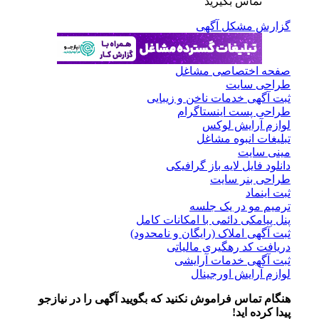
تماس بگیرید
گزارش مشکل آگهی
صفحه اختصاصی مشاغل
طراحی سایت
ثبت آگهی خدمات ناخن و زیبایی
طراحی پست اینستاگرام
لوازم آرایش لوکس
تبلیغات انبوه مشاغل
مینی سایت
دانلود فایل لایه باز گرافیکی
طراحی بنر سایت
ثبت اینماد
ترمیم مو در یک جلسه
پنل پیامکی دائمی با امکانات کامل
ثبت آگهی املاک (رایگان و نامحدود)
دریافت کد رهگیری مالیاتی
ثبت آگهی خدمات آرایشی
لوازم آرایش اورجینال
هنگام تماس فراموش نکنید که بگویید آگهی را در
نیازجو
پیدا کرده اید!