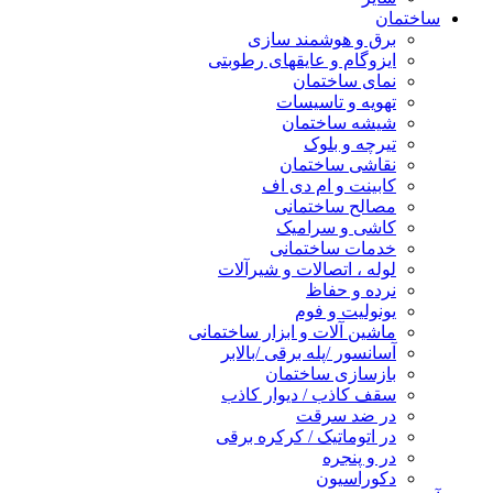
ساختمان
برق و هوشمند سازی
ایزوگام و عایقهای رطوبتی
نمای ساختمان
تهویه و تاسیسات
شیشه ساختمان
تیرچه و بلوک
نقاشی ساختمان
کابینت و ام دی اف
مصالح ساختمانی
کاشی و سرامیک
خدمات ساختمانی
لوله ، اتصالات و شیرآلات
نرده و حفاظ
یونولیت و فوم
ماشین آلات و ابزار ساختمانی
آسانسور /پله برقی /بالابر
بازسازی ساختمان
سقف کاذب / دیوار کاذب
در ضد سرقت
در اتوماتیک / کرکره برقی
در و پنجره
دکوراسیون