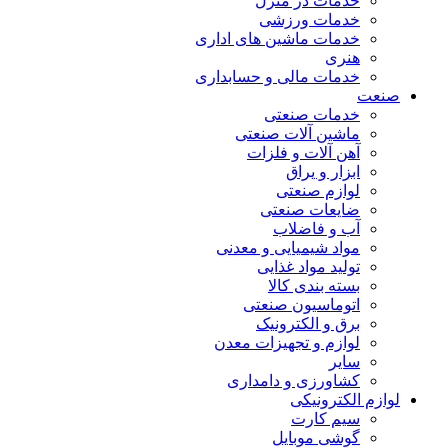
خدمات در منزل
خدمات ورزشی
خدمات ماشین های اداری
هنری
خدمات مالی و حسابداری
صنعت
خدمات صنعتی
ماشین آلات صنعتی
آهن آلات و فلزات
ابزار و یراق
لوازم صنعتی
ضایعات صنعتی
آب و فاضلاب
مواد شیمیایی و معدنی
تولید مواد غذایی
بسته بندی کالا
اتوماسیون صنعتی
برق و الکترونیک
لوازم و تجهیزات معدن
سایر
کشاورزی و دامداری
لوازم الکترونیکی
سیم کارت
گوشی موبایل