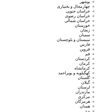
بوشهر
چهارمحال و بختیاری
خراسان جنوبی
خراسان رضوی
خراسان شمالی
خوزستان
زنجان
سمنان
سیستان و بلوچستان
فارس
قزوین
قم
کردستان
کرمان
کرمانشاه
کهگیلویه و بویراحمد
گلستان
گیلان
لرستان
مازندران
مرکزی
هرمزگان
همدان
یزد