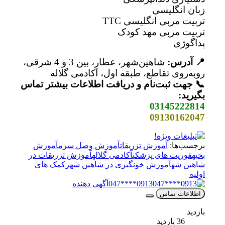
زبان انگلیسی
تربیت مربی انگلیسی TTC
تربیت مربی مهد کودک
پداگوژی
📍 آدرس:
شاهین‌شهر، عطار، بین 3 و 4 شرقی،
روبه‌روی تقاطع، طبقه اول، آکادمی گلاله
📞 جهت ثبت‌نام و دریافت اطلاعات بیشتر تماس
بگیرید:
03145222814
09130162047
برچسب‌ها:
آموزش تزریقات
آموزش وصل سرم
آموزش
بخیه
فوریت های پزشکی
آکادمی گلاله
آموزش تزریقات در
شاهین شه
آموزش خونگیری در شاهین شهر
کمک های
اولیه
0913****047
آگهی دهنده
اطلاعات تماس
بازدید
36 بازدید