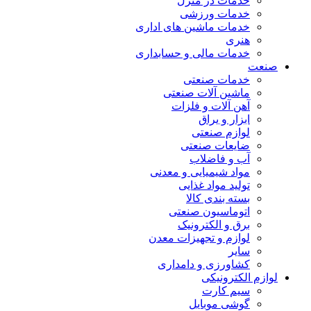
خدمات در منزل
خدمات ورزشی
خدمات ماشین های اداری
هنری
خدمات مالی و حسابداری
صنعت
خدمات صنعتی
ماشین آلات صنعتی
آهن آلات و فلزات
ابزار و یراق
لوازم صنعتی
ضایعات صنعتی
آب و فاضلاب
مواد شیمیایی و معدنی
تولید مواد غذایی
بسته بندی کالا
اتوماسیون صنعتی
برق و الکترونیک
لوازم و تجهیزات معدن
سایر
کشاورزی و دامداری
لوازم الکترونیکی
سیم کارت
گوشی موبایل