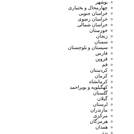
بوشهر
چهارمحال و بختیاری
خراسان جنوبی
خراسان رضوی
خراسان شمالی
خوزستان
زنجان
سمنان
سیستان و بلوچستان
فارس
قزوین
قم
کردستان
کرمان
کرمانشاه
کهگیلویه و بویراحمد
گلستان
گیلان
لرستان
مازندران
مرکزی
هرمزگان
همدان
یزد