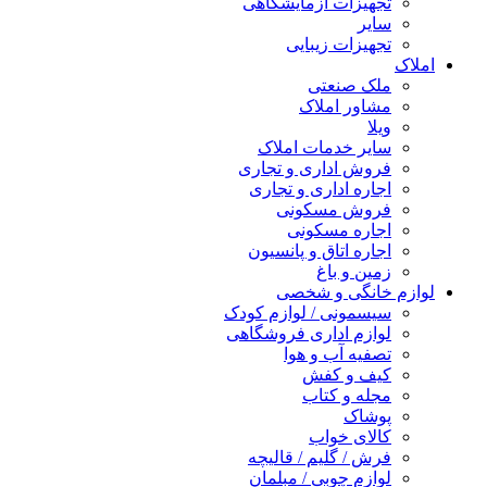
تجهیزات آزمایشگاهی
سایر
تجهیزات زیبایی
املاک
ملک صنعتی
مشاور املاک
ویلا
سایر خدمات املاک
فروش اداری و تجاری
اجاره اداری و تجاری
فروش مسکونی
اجاره مسکونی
اجاره اتاق و پانسیون
زمین و باغ
لوازم خانگی و شخصی
سیسمونی / لوازم کودک
لوازم اداری فروشگاهی
تصفیه آب و هوا
کیف و کفش
مجله و کتاب
پوشاک
کالای خواب
فرش / گلیم / قالیچه
لوازم چوبی / مبلمان