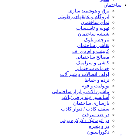
ساختمان
برق و هوشمند سازی
ایزوگام و عایقهای رطوبتی
نمای ساختمان
تهویه و تاسیسات
شیشه ساختمان
تیرچه و بلوک
نقاشی ساختمان
کابینت و ام دی اف
مصالح ساختمانی
کاشی و سرامیک
خدمات ساختمانی
لوله ، اتصالات و شیرآلات
نرده و حفاظ
یونولیت و فوم
ماشین آلات و ابزار ساختمانی
آسانسور /پله برقی /بالابر
بازسازی ساختمان
سقف کاذب / دیوار کاذب
در ضد سرقت
در اتوماتیک / کرکره برقی
در و پنجره
دکوراسیون