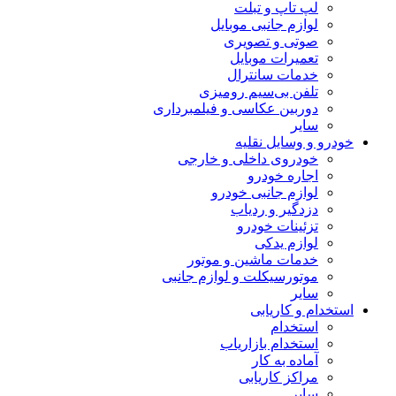
لپ تاپ و تبلت
لوازم جانبی موبایل
صوتی و تصویری
تعمیرات موبایل
خدمات سانترال
تلفن بی‌سیم رومیزی
دوربین عکاسی و فیلمبرداری
سایر
خودرو و وسایل نقلیه
خودروی داخلی و خارجی
اجاره خودرو
لوازم جانبی خودرو
دزدگیر و ردیاب
تزئینات خودرو
لوازم یدکی
خدمات ماشین و موتور
موتورسیکلت و لوازم جانبی
سایر
استخدام و کاریابی
استخدام
استخدام بازاریاب
آماده به کار
مراکز کاریابی
سایر