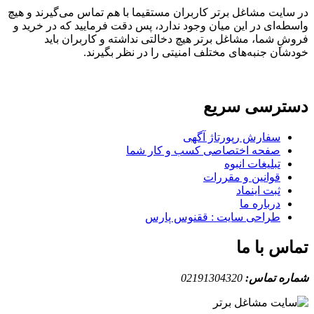
ایت مشاغل برتر کاربران مستقیما با هم تماس می‌گیرند و هیچ
ه‌ای در این میان وجود ندارد، پس دقت فرمایید که در خرید و
ِ شما، مشاغل برتر هیچ دخالتی نداشته و کاربران باید
ان جنبه‌های مختلف امنیتی را در نظر بگیرند.
ترسی سریع
سفارش رپورتاژ آگهی
صفحه اختصاصی کسب و کار شما
تبلیغات انبوه
قوانین و مقررات
ثبت اینماد
درباره ما
طراحی سایت : ققنوس پارس
س با ما
ه تماس:
02191304320