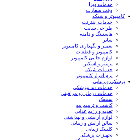
خدمات ویزا
وقت سفارت
کامپیوتر و شبکه
خدمات اینترنت
طراحی سایت
هاستینگ و دامنه
سایر
تعمیر و نگهداری کامپیوتر
کامپیوتر و قطعات
لوازم جانبی کامپیوتر
پرینتر و اسکنر
خدمات شبکه
نرم افزار کامپیوتر
پزشکی و زیبایی
خدمات دندانپزشکی
خدمات درمانی و مراقبتی
سمعک
کاشت و ترمیم مو
تغذیه و رژیم غذایی
لوازم آرایشی و بهداشتی
سالن آرایش و زیبایی
کلینیک زیبایی
تجهیزات پزشکی