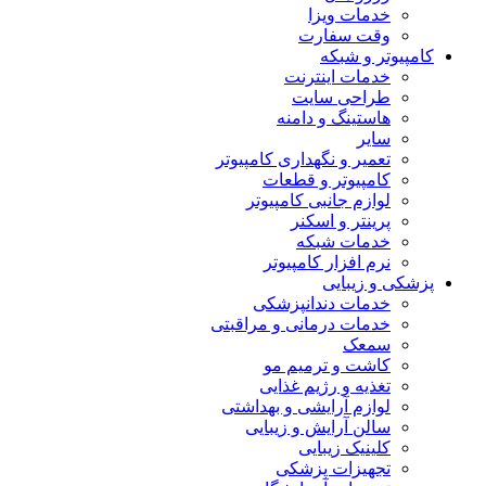
خدمات ویزا
وقت سفارت
کامپیوتر و شبکه
خدمات اینترنت
طراحی سایت
هاستینگ و دامنه
سایر
تعمیر و نگهداری کامپیوتر
کامپیوتر و قطعات
لوازم جانبی کامپیوتر
پرینتر و اسکنر
خدمات شبکه
نرم افزار کامپیوتر
پزشکی و زیبایی
خدمات دندانپزشکی
خدمات درمانی و مراقبتی
سمعک
کاشت و ترمیم مو
تغذیه و رژیم غذایی
لوازم آرایشی و بهداشتی
سالن آرایش و زیبایی
کلینیک زیبایی
تجهیزات پزشکی