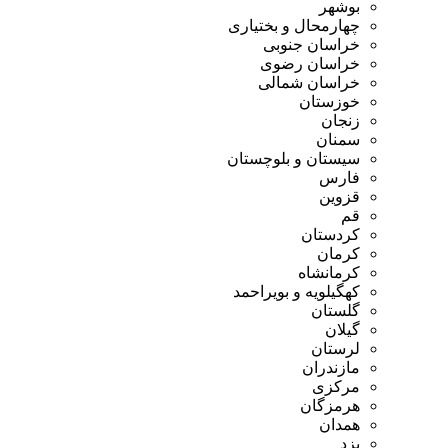
بوشهر
چهارمحال و بختیاری
خراسان جنوبی
خراسان رضوی
خراسان شمالی
خوزستان
زنجان
سمنان
سیستان و بلوچستان
فارس
قزوین
قم
کردستان
کرمان
کرمانشاه
کهگیلویه و بویراحمد
گلستان
گیلان
لرستان
مازندران
مرکزی
هرمزگان
همدان
یزد