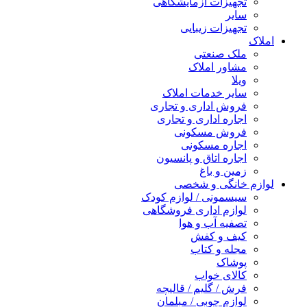
تجهیزات آزمایشگاهی
سایر
تجهیزات زیبایی
املاک
ملک صنعتی
مشاور املاک
ویلا
سایر خدمات املاک
فروش اداری و تجاری
اجاره اداری و تجاری
فروش مسکونی
اجاره مسکونی
اجاره اتاق و پانسیون
زمین و باغ
لوازم خانگی و شخصی
سیسمونی / لوازم کودک
لوازم اداری فروشگاهی
تصفیه آب و هوا
کیف و کفش
مجله و کتاب
پوشاک
کالای خواب
فرش / گلیم / قالیچه
لوازم چوبی / مبلمان