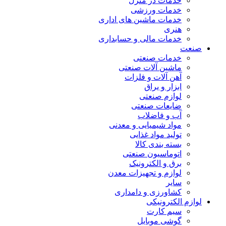
خدمات در منزل
خدمات ورزشی
خدمات ماشین های اداری
هنری
خدمات مالی و حسابداری
صنعت
خدمات صنعتی
ماشین آلات صنعتی
آهن آلات و فلزات
ابزار و یراق
لوازم صنعتی
ضایعات صنعتی
آب و فاضلاب
مواد شیمیایی و معدنی
تولید مواد غذایی
بسته بندی کالا
اتوماسیون صنعتی
برق و الکترونیک
لوازم و تجهیزات معدن
سایر
کشاورزی و دامداری
لوازم الکترونیکی
سیم کارت
گوشی موبایل