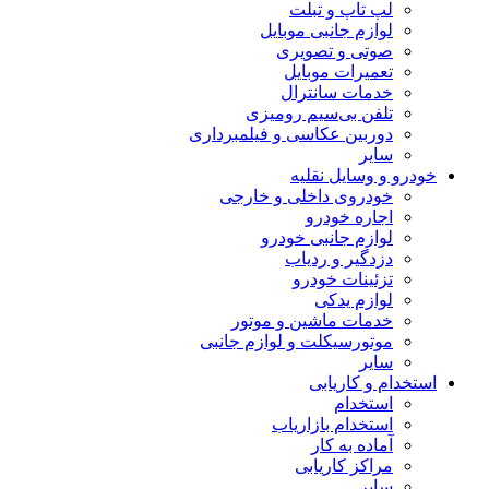
لپ تاپ و تبلت
لوازم جانبی موبایل
صوتی و تصویری
تعمیرات موبایل
خدمات سانترال
تلفن بی‌سیم رومیزی
دوربین عکاسی و فیلمبرداری
سایر
خودرو و وسایل نقلیه
خودروی داخلی و خارجی
اجاره خودرو
لوازم جانبی خودرو
دزدگیر و ردیاب
تزئینات خودرو
لوازم یدکی
خدمات ماشین و موتور
موتورسیکلت و لوازم جانبی
سایر
استخدام و کاریابی
استخدام
استخدام بازاریاب
آماده به کار
مراکز کاریابی
سایر