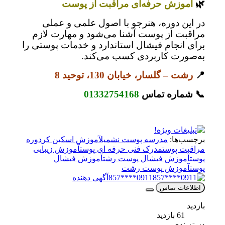
🌿
آموزش حرفه‌ای مراقبت از پوست
در این دوره، هنرجو با اصول علمی و عملی
مراقبت از پوست آشنا می‌شود و مهارت لازم
برای انجام فیشال استاندارد و خدمات پوستی را
به‌صورت کاربردی کسب می‌کند.
📍
رشت – گلسار، خیابان 130، توحید 8
📞 شماره تماس
01332754168
برچسب‌ها:
مدرسه پوست نشمیل
آموزش اسکین کر
دوره
مراقبت پوست
مدرک فنی حرفه ای پوست
آموزش زیبایی
پوست
آموزش فیشال پوست رشت
آموزش فیشال
پوست
آموزش پوست رشت
0911****857
آگهی دهنده
اطلاعات تماس
بازدید
61 بازدید
دسته‌بندی