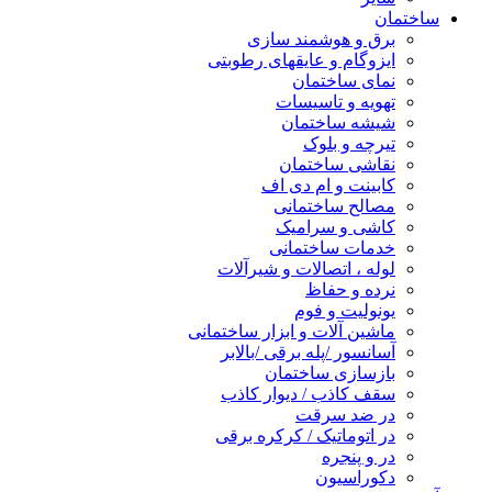
ساختمان
برق و هوشمند سازی
ایزوگام و عایقهای رطوبتی
نمای ساختمان
تهویه و تاسیسات
شیشه ساختمان
تیرچه و بلوک
نقاشی ساختمان
کابینت و ام دی اف
مصالح ساختمانی
کاشی و سرامیک
خدمات ساختمانی
لوله ، اتصالات و شیرآلات
نرده و حفاظ
یونولیت و فوم
ماشین آلات و ابزار ساختمانی
آسانسور /پله برقی /بالابر
بازسازی ساختمان
سقف کاذب / دیوار کاذب
در ضد سرقت
در اتوماتیک / کرکره برقی
در و پنجره
دکوراسیون