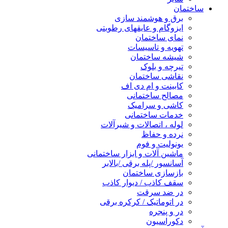
ساختمان
برق و هوشمند سازی
ایزوگام و عایقهای رطوبتی
نمای ساختمان
تهویه و تاسیسات
شیشه ساختمان
تیرچه و بلوک
نقاشی ساختمان
کابینت و ام دی اف
مصالح ساختمانی
کاشی و سرامیک
خدمات ساختمانی
لوله ، اتصالات و شیرآلات
نرده و حفاظ
یونولیت و فوم
ماشین آلات و ابزار ساختمانی
آسانسور /پله برقی /بالابر
بازسازی ساختمان
سقف کاذب / دیوار کاذب
در ضد سرقت
در اتوماتیک / کرکره برقی
در و پنجره
دکوراسیون