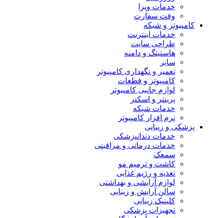
خدمات ویزا
وقت سفارت
کامپیوتر و شبکه
خدمات اینترنت
طراحی سایت
هاستینگ و دامنه
سایر
تعمیر و نگهداری کامپیوتر
کامپیوتر و قطعات
لوازم جانبی کامپیوتر
پرینتر و اسکنر
خدمات شبکه
نرم افزار کامپیوتر
پزشکی و زیبایی
خدمات دندانپزشکی
خدمات درمانی و مراقبتی
سمعک
کاشت و ترمیم مو
تغذیه و رژیم غذایی
لوازم آرایشی و بهداشتی
سالن آرایش و زیبایی
کلینیک زیبایی
تجهیزات پزشکی