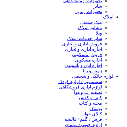
تجهیزات آزمایشگاهی
سایر
تجهیزات زیبایی
املاک
ملک صنعتی
مشاور املاک
ویلا
سایر خدمات املاک
فروش اداری و تجاری
اجاره اداری و تجاری
فروش مسکونی
اجاره مسکونی
اجاره اتاق و پانسیون
زمین و باغ
لوازم خانگی و شخصی
سیسمونی / لوازم کودک
لوازم اداری فروشگاهی
تصفیه آب و هوا
کیف و کفش
مجله و کتاب
پوشاک
کالای خواب
فرش / گلیم / قالیچه
لوازم چوبی / مبلمان