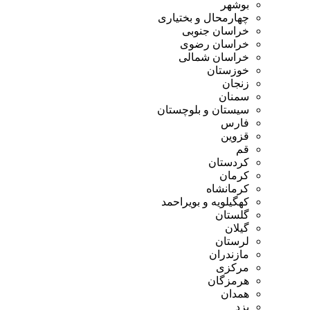
بوشهر
چهارمحال و بختیاری
خراسان جنوبی
خراسان رضوی
خراسان شمالی
خوزستان
زنجان
سمنان
سیستان و بلوچستان
فارس
قزوین
قم
کردستان
کرمان
کرمانشاه
کهگیلویه و بویراحمد
گلستان
گیلان
لرستان
مازندران
مرکزی
هرمزگان
همدان
یزد