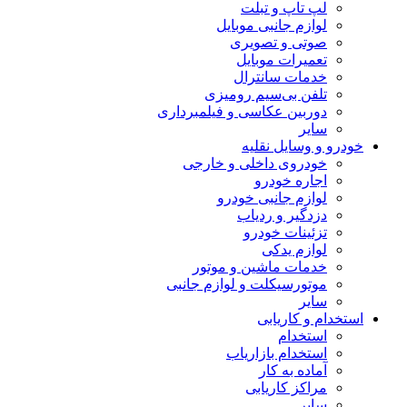
لپ تاپ و تبلت
لوازم جانبی موبایل
صوتی و تصویری
تعمیرات موبایل
خدمات سانترال
تلفن بی‌سیم رومیزی
دوربین عکاسی و فیلمبرداری
سایر
خودرو و وسایل نقلیه
خودروی داخلی و خارجی
اجاره خودرو
لوازم جانبی خودرو
دزدگیر و ردیاب
تزئینات خودرو
لوازم یدکی
خدمات ماشین و موتور
موتورسیکلت و لوازم جانبی
سایر
استخدام و کاریابی
استخدام
استخدام بازاریاب
آماده به کار
مراکز کاریابی
سایر