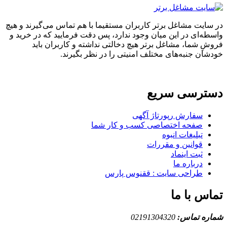
ایت مشاغل برتر کاربران مستقیما با هم تماس می‌گیرند و هیچ
ه‌ای در این میان وجود ندارد، پس دقت فرمایید که در خرید و
ِ شما، مشاغل برتر هیچ دخالتی نداشته و کاربران باید
ان جنبه‌های مختلف امنیتی را در نظر بگیرند.
ترسی سریع
سفارش رپورتاژ آگهی
صفحه اختصاصی کسب و کار شما
تبلیغات انبوه
قوانین و مقررات
ثبت اینماد
درباره ما
طراحی سایت : ققنوس پارس
س با ما
ه تماس:
02191304320