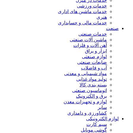
خدمات در منزل
خدمات ورزشی
خدمات ماشین های اداری
هنری
خدمات مالی و حسابداری
صنعت
خدمات صنعتی
ماشین آلات صنعتی
آهن آلات و فلزات
ابزار و یراق
لوازم صنعتی
ضایعات صنعتی
آب و فاضلاب
مواد شیمیایی و معدنی
تولید مواد غذایی
بسته بندی کالا
اتوماسیون صنعتی
برق و الکترونیک
لوازم و تجهیزات معدن
سایر
کشاورزی و دامداری
لوازم الکترونیکی
سیم کارت
گوشی موبایل