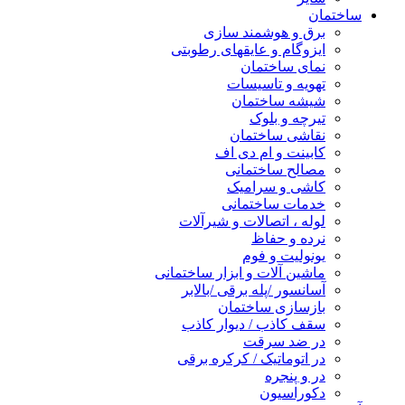
ساختمان
برق و هوشمند سازی
ایزوگام و عایقهای رطوبتی
نمای ساختمان
تهویه و تاسیسات
شیشه ساختمان
تیرچه و بلوک
نقاشی ساختمان
کابینت و ام دی اف
مصالح ساختمانی
کاشی و سرامیک
خدمات ساختمانی
لوله ، اتصالات و شیرآلات
نرده و حفاظ
یونولیت و فوم
ماشین آلات و ابزار ساختمانی
آسانسور /پله برقی /بالابر
بازسازی ساختمان
سقف کاذب / دیوار کاذب
در ضد سرقت
در اتوماتیک / کرکره برقی
در و پنجره
دکوراسیون