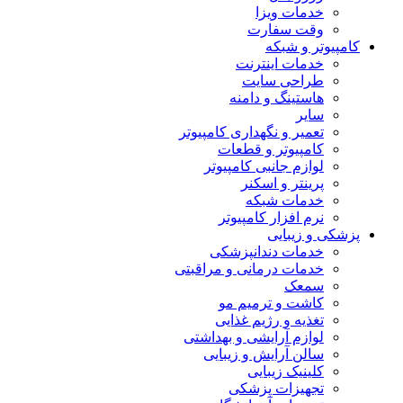
خدمات ویزا
وقت سفارت
کامپیوتر و شبکه
خدمات اینترنت
طراحی سایت
هاستینگ و دامنه
سایر
تعمیر و نگهداری کامپیوتر
کامپیوتر و قطعات
لوازم جانبی کامپیوتر
پرینتر و اسکنر
خدمات شبکه
نرم افزار کامپیوتر
پزشکی و زیبایی
خدمات دندانپزشکی
خدمات درمانی و مراقبتی
سمعک
کاشت و ترمیم مو
تغذیه و رژیم غذایی
لوازم آرایشی و بهداشتی
سالن آرایش و زیبایی
کلینیک زیبایی
تجهیزات پزشکی