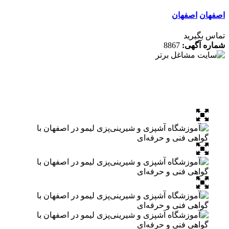
ان
اصفهان
 بگیرید
ه آگهی:
8867