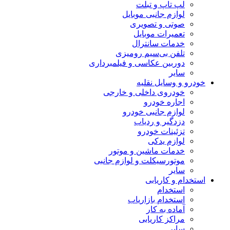
لپ تاپ و تبلت
لوازم جانبی موبایل
صوتی و تصویری
تعمیرات موبایل
خدمات سانترال
تلفن بی‌سیم رومیزی
دوربین عکاسی و فیلمبرداری
سایر
خودرو و وسایل نقلیه
خودروی داخلی و خارجی
اجاره خودرو
لوازم جانبی خودرو
دزدگیر و ردیاب
تزئینات خودرو
لوازم یدکی
خدمات ماشین و موتور
موتورسیکلت و لوازم جانبی
سایر
استخدام و کاریابی
استخدام
استخدام بازاریاب
آماده به کار
مراکز کاریابی
سایر