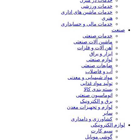
خدمات در منزل
خدمات ورزشی
خدمات ماشین های اداری
هنری
خدمات مالی و حسابداری
صنعت
خدمات صنعتی
ماشین آلات صنعتی
آهن آلات و فلزات
ابزار و یراق
لوازم صنعتی
ضایعات صنعتی
آب و فاضلاب
مواد شیمیایی و معدنی
تولید مواد غذایی
بسته بندی کالا
اتوماسیون صنعتی
برق و الکترونیک
لوازم و تجهیزات معدن
سایر
کشاورزی و دامداری
لوازم الکترونیکی
سیم کارت
گوشی موبایل