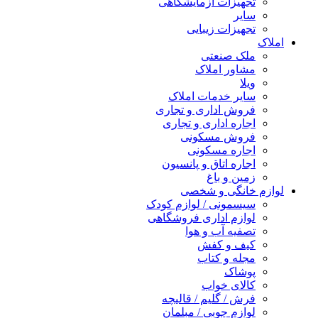
تجهیزات آزمایشگاهی
سایر
تجهیزات زیبایی
املاک
ملک صنعتی
مشاور املاک
ویلا
سایر خدمات املاک
فروش اداری و تجاری
اجاره اداری و تجاری
فروش مسکونی
اجاره مسکونی
اجاره اتاق و پانسیون
زمین و باغ
لوازم خانگی و شخصی
سیسمونی / لوازم کودک
لوازم اداری فروشگاهی
تصفیه آب و هوا
کیف و کفش
مجله و کتاب
پوشاک
کالای خواب
فرش / گلیم / قالیچه
لوازم چوبی / مبلمان