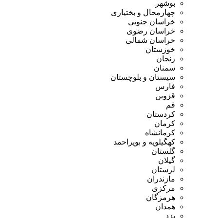
بوشهر
چهارمحال و بختیاری
خراسان جنوبی
خراسان رضوی
خراسان شمالی
خوزستان
زنجان
سمنان
سیستان و بلوچستان
فارس
قزوین
قم
کردستان
کرمان
کرمانشاه
کهگیلویه و بویراحمد
گلستان
گیلان
لرستان
مازندران
مرکزی
هرمزگان
همدان
یزد